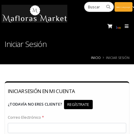
Powered
by
Tra
Iniciar Sesión
INICIO
INICIAR SESIÓN
INICIAR SESIÓN EN MI CUENTA
¿TODAVÍA NO ERES CLIENTE?
REGÍSTRATE
Correo Electrónico
*