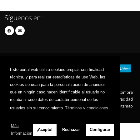
Síguenos en:
Este portal web utiliza cookies propias con finalidad
técnica, y para realizar estadísticas de uso Web, las
cookies se usan para la personalización de anuncios
que en ningún caso hacen identificable al usuario no
Contacto
Aviso Legal
Condiciones de compra
Política de envíos
Política de devolución
Política de Privacidad
recaba ni cede datos de carácter personal de los
Política de Cookies
Sitemap
usuarios sin su conocimiento
Términos y condiciones
© 2026 - Todos los derechos reservados.
Más
¡Acepto!
Rechazar
Configurar
Información