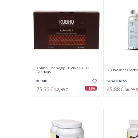
Kobho Kobhoglp 30 Viales + 90
IVB Wellness Satis
Capsulas
KOBHO
IVBWELLNESS
75,33€
45,88€
- 19%
92,85€
56,13€