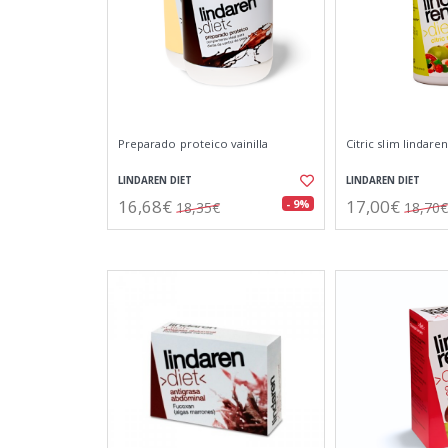
Preparado proteico vainilla
Citric slim lindaren
LINDAREN DIET
LINDAREN DIET
16,68€
17,00€
- 9%
18,35€
18,70€