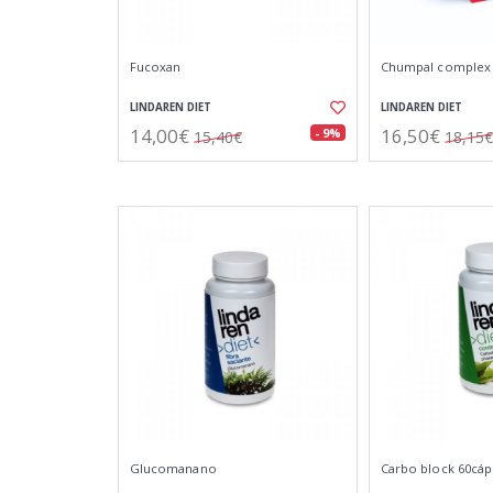
Fucoxan
Chumpal complex 
LINDAREN DIET
LINDAREN DIET
14,00€
16,50€
- 9%
15,40€
18,15€
Glucomanano
Carbo block 60cáp