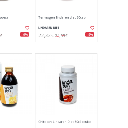
buesa
Termogen lindaren diet 60cap
LINDAREN DIET
22,32€
- 9%
- 9%
0€
24,55€
Chitosan Lindaren Diet 80càpsulas