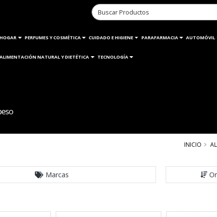
HOGAR
PERFUMES Y COSMÉTICA
CUIDADO E HIGIENE
PARAFARMACIA
AUTOMÓVIL
ALIMENTACIÓN NATURAL Y DIETÉTICA
TECNOLOGÍA
peso
INICIO
A
Marcas
Or