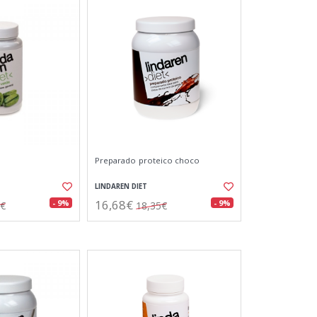
Preparado proteico choco
LINDAREN DIET
16,68€
- 9%
- 9%
5€
18,35€