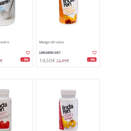
neutro
Mango africano
LINDAREN DIET
14,50€
- 9%
- 9%
0€
15,95€