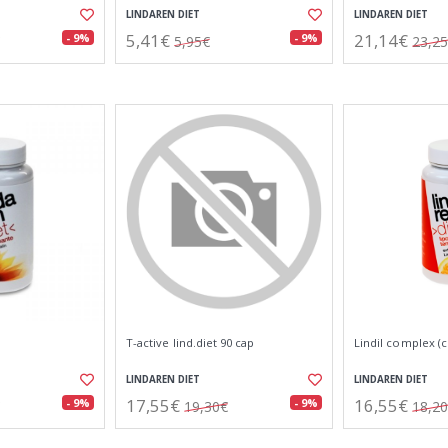
LINDAREN DIET
LINDAREN DIET
5,41€
21,14€
- 9%
- 9%
5,95€
23,2
T-active lind.diet 90 cap
Lindil complex (
LINDAREN DIET
LINDAREN DIET
17,55€
16,55€
- 9%
- 9%
19,30€
18,2