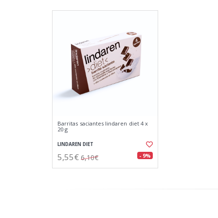
Barritas saciantes lindaren diet 4 x
20 g
LINDAREN DIET
5,55€
- 9%
6,10€