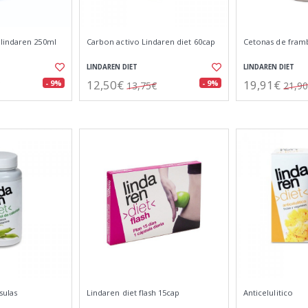
lindaren 250ml
Carbon activo Lindaren diet 60cap
Cetonas de fram
LINDAREN DIET
LINDAREN DIET
12,50€
19,91€
- 9%
- 9%
13,75€
21,9
sulas
Lindaren diet flash 15cap
Anticelulitico