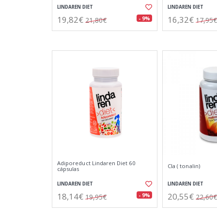
LINDAREN DIET
LINDAREN DIET
19,82€
16,32€
- 9%
21,80€
17,95€
Adiporeduct Lindaren Diet 60
Cla ( tonalin)
cápsulas
LINDAREN DIET
LINDAREN DIET
18,14€
20,55€
- 9%
19,95€
22,60€