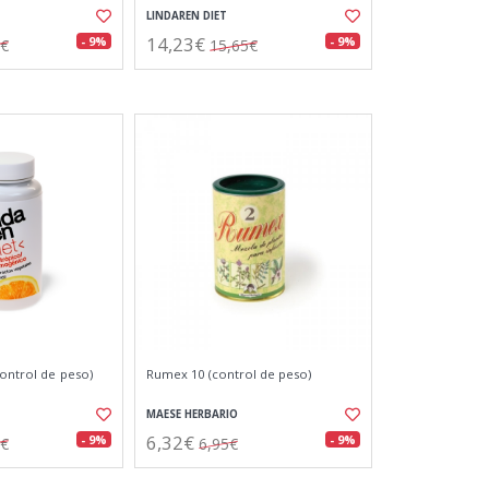
LINDAREN DIET
14,23€
- 9%
- 9%
5€
15,65€
control de peso)
Rumex 10 (control de peso)
MAESE HERBARIO
6,32€
- 9%
- 9%
0€
6,95€