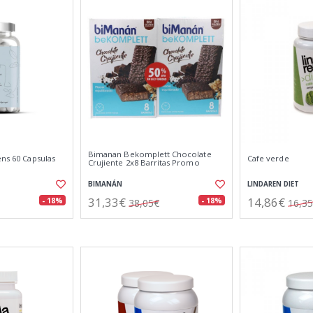
Bimanan Bekomplett Chocolate
ens 60 Capsulas
Cafe verde
Crujiente 2x8 Barritas Promo
BIMANÁN
LINDAREN DIET
31,33€
14,86€
- 18%
- 18%
38,05€
16,3