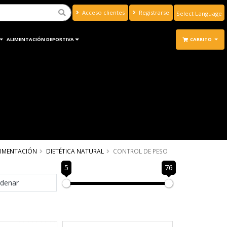
Acceso clientes
Registrarse
Powered by
Translate
ALIMENTACIÓN DEPORTIVA
CARRITO
LIMENTACIÓN
DIETÉTICA NATURAL
CONTROL DE PESO
5
76
denar