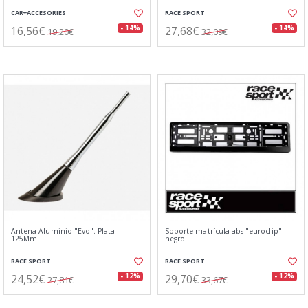
CAR+ACCESORIES
RACE SPORT
16,56€
27,68€
- 14%
- 14%
19,20€
32,09€
Antena Aluminio "Evo". Plata
Soporte matrícula abs "euroclip".
125Mm
negro
RACE SPORT
RACE SPORT
24,52€
29,70€
- 12%
- 12%
27,81€
33,67€