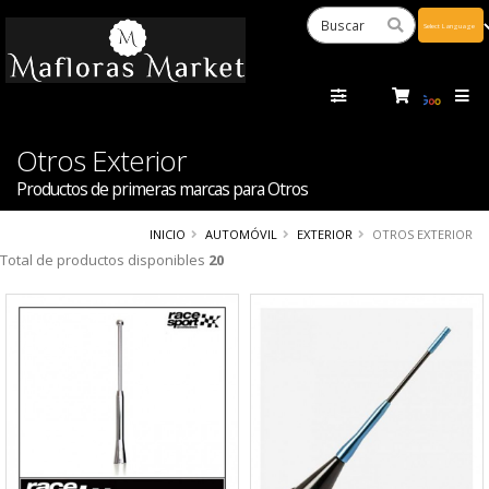
Powered
by
Tra
Otros Exterior
Productos de primeras marcas para Otros
INICIO
AUTOMÓVIL
EXTERIOR
OTROS EXTERIOR
Total de productos disponibles
20