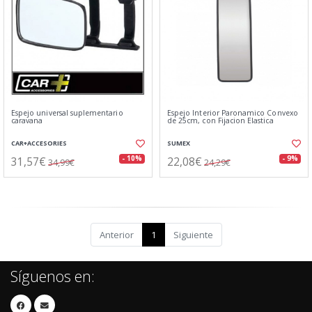
Espejo universal suplementario
Espejo Interior Paronamico Convexo
caravana
de 25cm, con Fijacion Elastica
CAR+ACCESORIES
SUMEX
31,57€
22,08€
- 10%
- 9%
34,99€
24,29€
Anterior
1
Siguiente
Síguenos en: