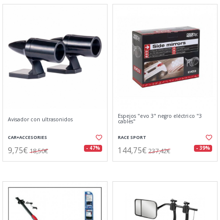
Espejos "evo 3" negro eléctrico "3
Avisador con ultrasonidos
cables"
CAR+ACCESORIES
RACE SPORT
9,75€
144,75€
- 47%
- 39%
18,50€
237,42€