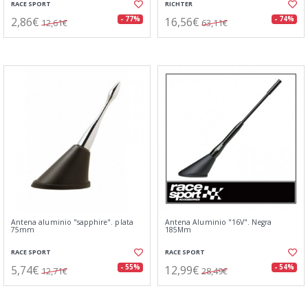
RACE SPORT
RICHTER
2,86€
16,56€
- 77%
- 74%
12,61€
63,11€
Antena aluminio "sapphire". plata
Antena Aluminio "16V". Negra
75mm
185Mm
RACE SPORT
RACE SPORT
5,74€
12,99€
- 55%
- 54%
12,71€
28,49€