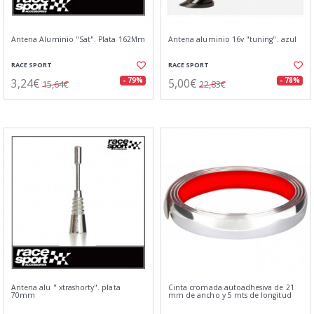
Antena Aluminio "Sat". Plata 162Mm
Antena aluminio 16v "tuning". azul
RACE SPORT
RACE SPORT
3,24€
5,00€
- 79%
- 78%
15,64€
22,83€
Antena alu " xtrashorty". plata
Cinta cromada autoadhesiva de 21
70mm
mm de ancho y 5 mts de longitud