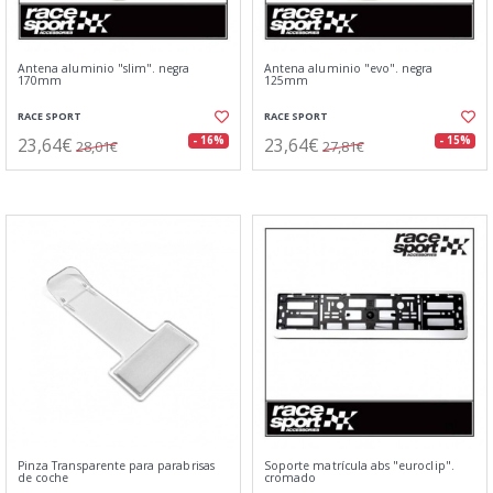
Antena aluminio "slim". negra
Antena aluminio "evo". negra
170mm
125mm
RACE SPORT
RACE SPORT
23,64€
23,64€
- 16%
- 15%
28,01€
27,81€
Pinza Transparente para parabrisas
Soporte matrícula abs "euroclip".
de coche
cromado