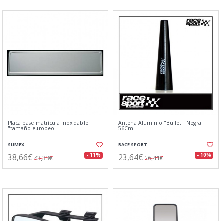
Placa base matrícula inoxidable
Antena Aluminio "Bullet". Negra
"tamaño europeo"
56Cm
SUMEX
RACE SPORT
38,66€
23,64€
- 11%
- 10%
43,33€
26,41€