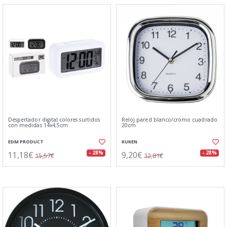
Despertador digital colores surtidos
Reloj pared blanco/cromo cuadrado
con medidas 14x4,5cm
20cm
EDM PRODUCT
KUKEN
11,18€
9,20€
- 28%
- 28%
15,57€
12,81€