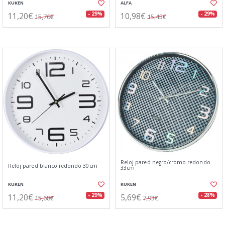
KUKEN
ALFA
11,20€
10,98€
- 29%
- 29%
15,76€
15,45€
Reloj pared negro/cromo redondo
Reloj pared blanco redondo 30cm
33cm
KUKEN
KUKEN
11,20€
5,69€
- 29%
- 28%
15,68€
7,93€