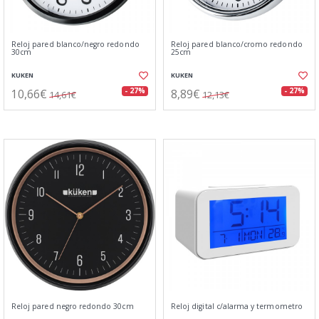
Reloj pared blanco/negro redondo
Reloj pared blanco/cromo redondo
30cm
25cm
KUKEN
KUKEN
10,66€
8,89€
- 27%
- 27%
14,61€
12,13€
Reloj pared negro redondo 30cm
Reloj digital c/alarma y termometro