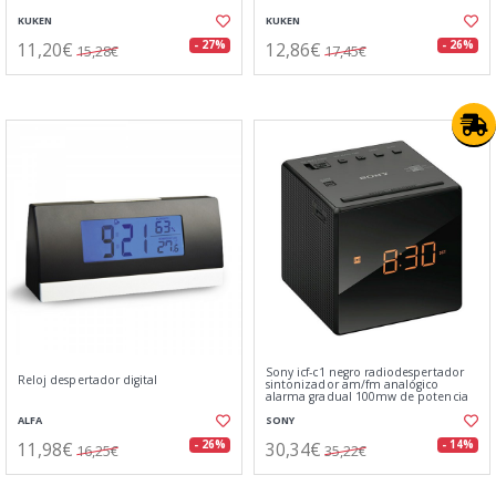
KUKEN
KUKEN
11,20€
12,86€
- 27%
- 26%
15,28€
17,45€
Sony icf-c1 negro radiodespertador
Reloj despertador digital
sintonizador am/fm analógico
alarma gradual 100mw de potencia
ALFA
SONY
11,98€
30,34€
- 26%
- 14%
16,25€
35,22€