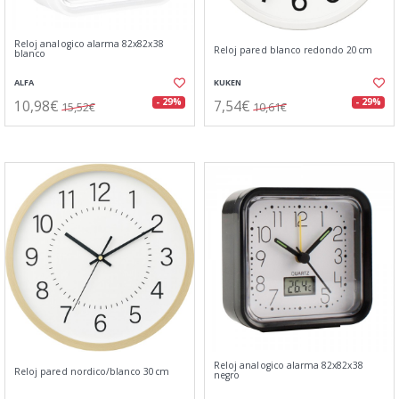
Reloj analogico alarma 82x82x38
Reloj pared blanco redondo 20cm
blanco
ALFA
KUKEN
10,98€
7,54€
- 29%
- 29%
15,52€
10,61€
Reloj analogico alarma 82x82x38
Reloj pared nordico/blanco 30cm
negro