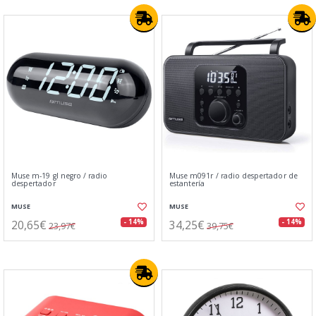
Muse m-19 gl negro / radio
Muse m091r / radio despertador de
despertador
estantería
MUSE
MUSE
20,65€
34,25€
- 14%
- 14%
23,97€
39,75€