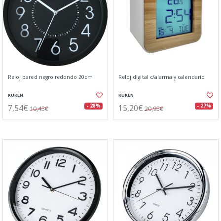
Reloj pared negro redondo 20cm
Reloj digital c/alarma y calendario
KUKEN
KUKEN
7,54€
15,20€
- 28%
- 27%
10,45€
20,95€