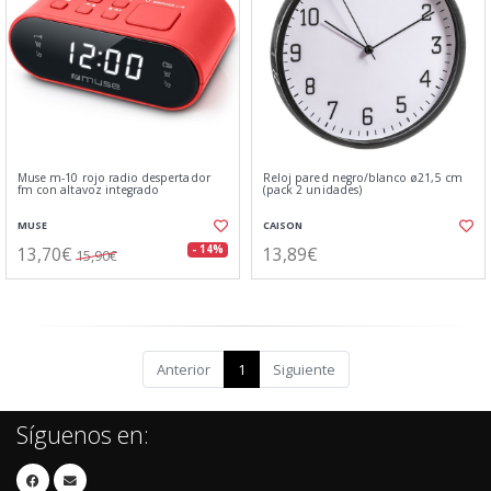
Muse m-10 rojo radio despertador
Reloj pared negro/blanco ø21,5 cm
fm con altavoz integrado
(pack 2 unidades)
MUSE
CAISON
13,70€
13,89€
- 14%
15,90€
Anterior
1
Siguiente
Síguenos en: