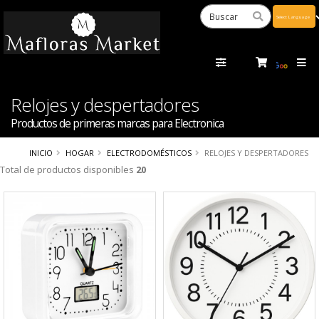
Powered
by
Tra
Relojes y despertadores
Productos de primeras marcas para Electronica
INICIO
HOGAR
ELECTRODOMÉSTICOS
RELOJES Y DESPERTADORES
Total de productos disponibles
20