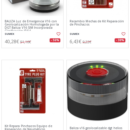
BALIZA Luz de Emergencia V16 con
Recambio Mechas de Kit Reparación
Geolocalización Homologada por la
de Pinchazos
DGT Baliza V16 SIM Incorporada
Clasificación IP-54
SUMEX
SUMEX
40,28€
6,43€
- 56%
- 30%
91,16€
9,22€
Kit Repara Pinchazos Equipo de
Baliza v16 geolocalizable dgt helios
Reparación de Neumáticos