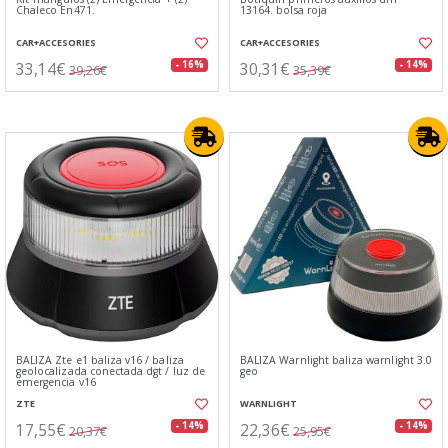
Chaleco En471.
13164. bolsa roja
CAR+ACCESORIES
CAR+ACCESORIES
33,14€
30,31€
- 16%
- 14%
39,26€
35,39€
BALIZA Zte e1 baliza v16 / baliza
BALIZA Warnlight baliza warnlight 3.0
geolocalizada conectada dgt / luz de
geo
emergencia v16
ZTE
WARNLIGHT
17,55€
22,36€
- 14%
- 14%
20,37€
25,95€