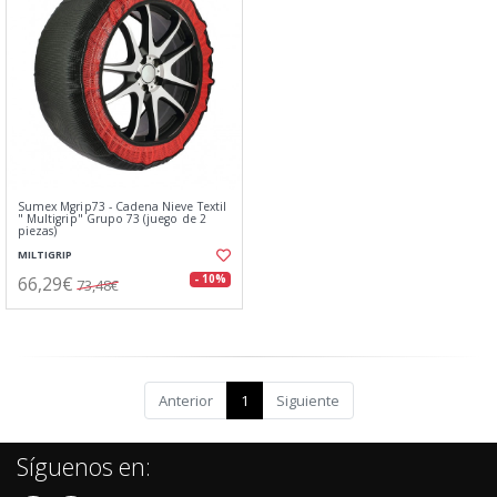
Sumex Mgrip73 - Cadena Nieve Textil
" Multigrip" Grupo 73 (juego de 2
piezas)
MILTIGRIP
66,29€
- 10%
73,48€
Anterior
1
Siguiente
Síguenos en: