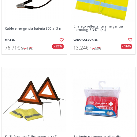
Chaleco reflectante emergencia
Cable emergencia bateria 800 a. 3 m.
homolog. EN471 (XL)
MATEL
CAR+ACCESORIES
76,71€
13,24€
- 20%
- 16%
96,19€
15,69€
Kit Triángulos (2) Emergencia + (2)
Botiquín primeros auxilios din