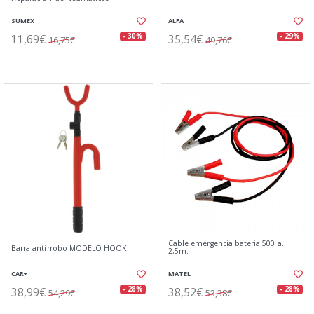
SUMEX
ALFA
11,69€
35,54€
- 30%
- 29%
16,75€
49,76€
Cable emergencia bateria 500 a.
Barra antirrobo MODELO HOOK
2,5m.
CAR+
MATEL
38,99€
38,52€
- 28%
- 28%
54,29€
53,38€