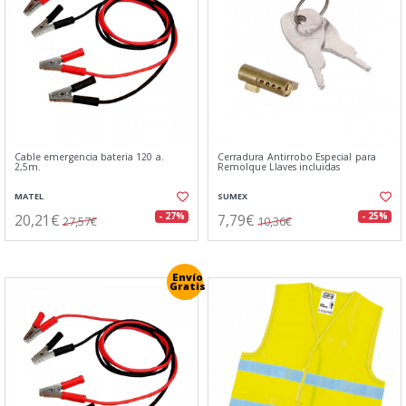
Cable emergencia bateria 120 a.
Cerradura Antirrobo Especial para
2,5m.
Remolque Llaves incluidas
MATEL
SUMEX
20,21€
7,79€
- 27%
- 25%
27,57€
10,36€
Envío
Gratis