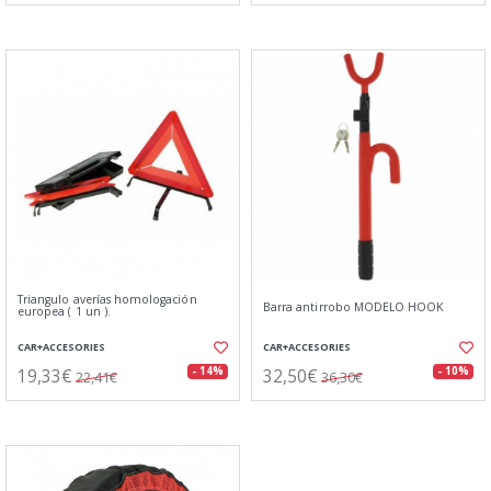
Triangulo averías homologación
Barra antirrobo MODELO HOOK
europea ( 1 un ).
CAR+ACCESORIES
CAR+ACCESORIES
19,33€
32,50€
- 14%
- 10%
22,41€
36,30€