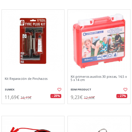
Kit primeros auxilios 30 piezas, 14,5 x
Kit Reparación de Pinchazos
5 x 14 cm
SUMEX
EDM PRODUCT
11,69€
9,23€
- 28%
- 27%
16,15€
12,60€