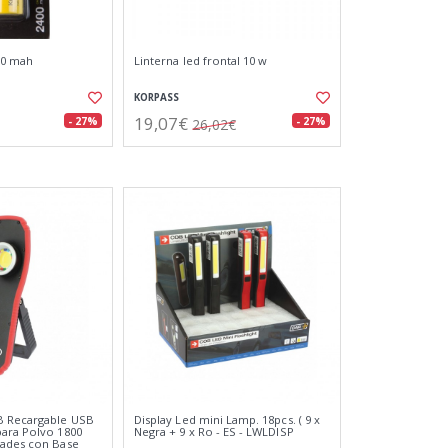
00 mah
Linterna led frontal 10 w
KORPASS
19,07€
- 27%
- 27%
26,02€
 Recargable USB
Display Led mini Lamp. 18pcs. ( 9 x
ara Polvo 1800
Negra + 9 x Ro - ES - LWLDISP
dades con Base