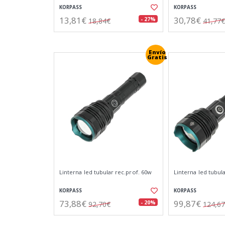
KORPASS
KORPASS
13,81€
30,78€
- 27%
18,84€
41,77€
Envío
Gratis
Linterna led tubular rec.prof. 60w
Linterna led tubul
KORPASS
KORPASS
73,88€
99,87€
- 20%
92,70€
124,6