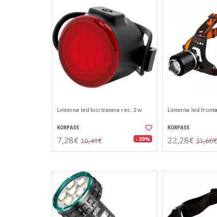
Linterna led bici trasera rec. 2 w
Linterna led fronta
KORPASS
KORPASS
7,28€
22,28€
- 30%
10,41€
31,66€