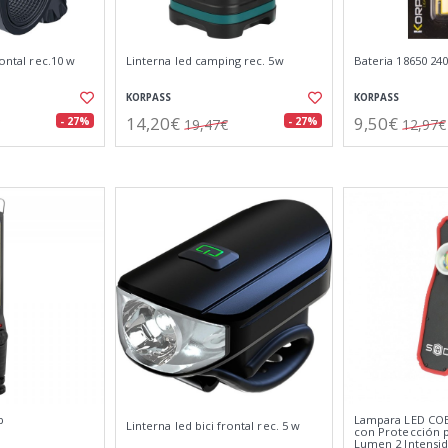
rontal rec.10 w
Linterna led camping rec. 5w
Bateria 18650 24
KORPASS
KORPASS
14,20€
9,50€
- 27%
- 27%
19,47€
12,97€
b
Lampara LED COB
Linterna led bici frontal rec. 5 w
con Protección p
Lumen 2 Intensi