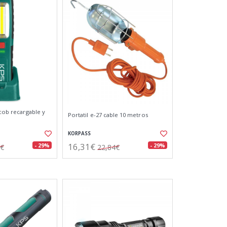
 cob recargable y
Portatil e-27 cable 10 metros
KORPASS
16,31€
- 29%
- 29%
8€
22,84€