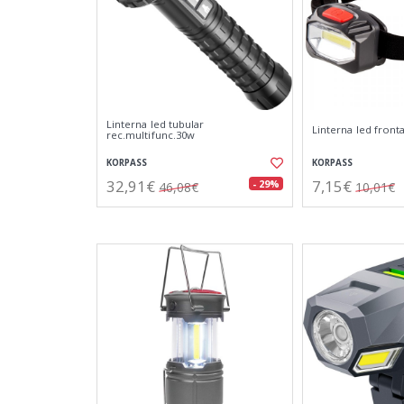
Linterna led tubular
Linterna led front
rec.multifunc.30w
KORPASS
KORPASS
32,91€
7,15€
- 29%
46,08€
10,01€