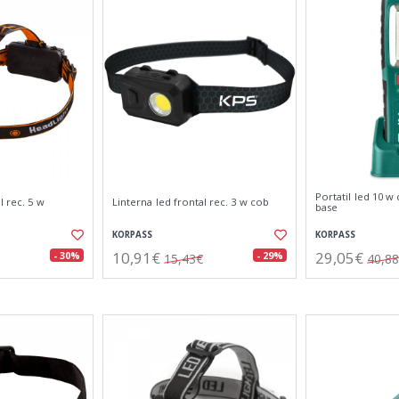
Portatil led 10 w
l rec. 5 w
Linterna led frontal rec. 3 w cob
base
KORPASS
KORPASS
10,91€
29,05€
- 30%
- 29%
15,43€
40,8