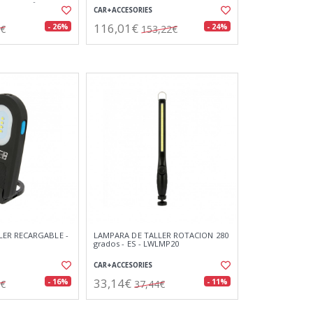
a de 180º y
CAR+ACCESORIES
116,01€
- 26%
- 24%
2€
153,22€
LER RECARGABLE -
LAMPARA DE TALLER ROTACION 280
grados - ES - LWLMP20
CAR+ACCESORIES
33,14€
- 16%
- 11%
0€
37,44€