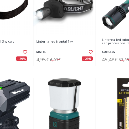
Linterna led tubu
al 3 w cob
Linterna led frontal 1 w
rec.profesional 
MATEL
KORPASS
4,95€
45,48€
- 29%
- 29%
6,93€
63,3