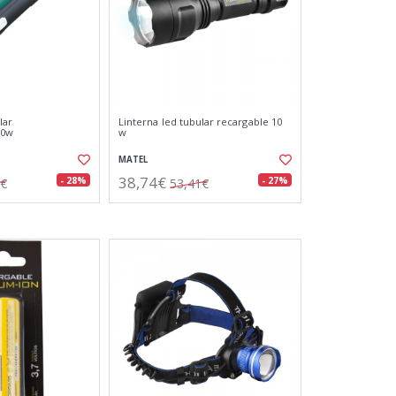
lar
Linterna led tubular recargable 10
30w
w
MATEL
38,74€
- 28%
- 27%
5€
53,41€