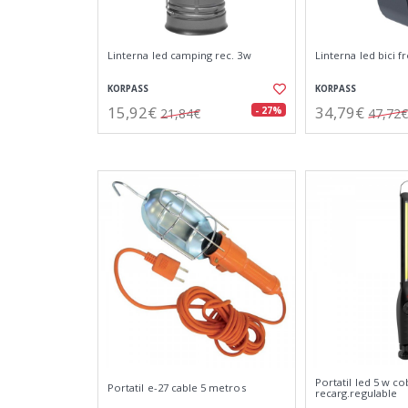
Linterna led camping rec. 3w
Linterna led bici f
KORPASS
KORPASS
15,92€
34,79€
- 27%
21,84€
47,72€
Portatil led 5 w co
Portatil e-27 cable 5 metros
recarg.regulable