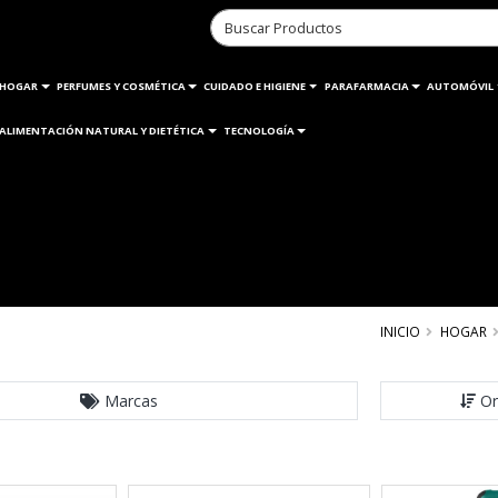
HOGAR
PERFUMES Y COSMÉTICA
CUIDADO E HIGIENE
PARAFARMACIA
AUTOMÓVIL
ALIMENTACIÓN NATURAL Y DIETÉTICA
TECNOLOGÍA
INICIO
HOGAR
Marcas
Or