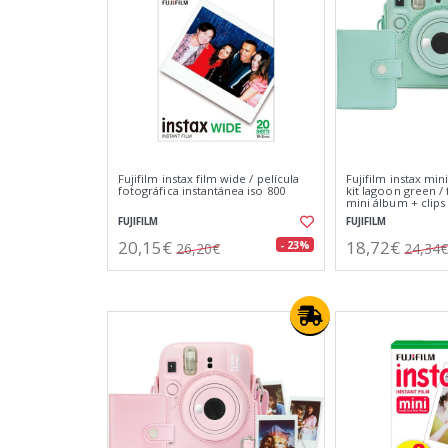
Fujifilm instax film wide / película
Fujifilm instax min
fotográfica instantánea iso 800
kit lagoon green / 
mini álbum + clips
fotos
FUJIFILM
FUJIFILM
20,15€
18,72€
- 23%
26,20€
24,34€