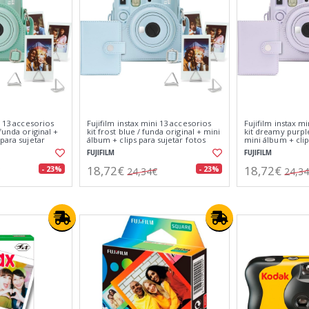
i 13 accesorios
Fujifilm instax mini 13 accesorios
Fujifilm instax m
funda original +
kit frost blue / funda original + mini
kit dreamy purple
 para sujetar
álbum + clips para sujetar fotos
mini álbum + clip
fotos
FUJIFILM
FUJIFILM
18,72€
18,72€
- 23%
- 23%
24,34€
24,3