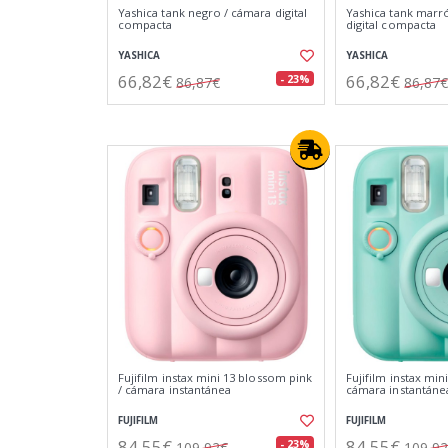
Yashica tank negro / cámara digital
Yashica tank marr
compacta
digital compacta
YASHICA
YASHICA
66,82€
66,82€
- 23%
86,87€
86,87€
Fujifilm instax mini 13 blossom pink
Fujifilm instax min
/ cámara instantánea
cámara instantáne
FUJIFILM
FUJIFILM
84,55€
84,55€
- 23%
109,92€
109,9