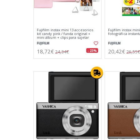
Fujifilm instax mini 13 accesorios
Fujifilm instax min
kit candy pink / funda original +
fotográfica instan
mini álbum + clips para sujetar
fotos
FUJIFILM
FUJIFILM
18,72€
20,42€
- 23%
24,34€
26,55€