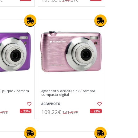
 purple / cámara
Agfaphoto dc8200 pink / cámara
compacta digital
AGFAPHOTO
109,22€
- 23%
- 23%
,99€
141,99€