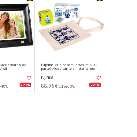
lack / marco de
Fujifilm kit blossom instax mini 12
/ wifi
pastel blue / cámara instantánea
FUJIFILM
88,96€
- 23%
- 23%
,46€
115,65€