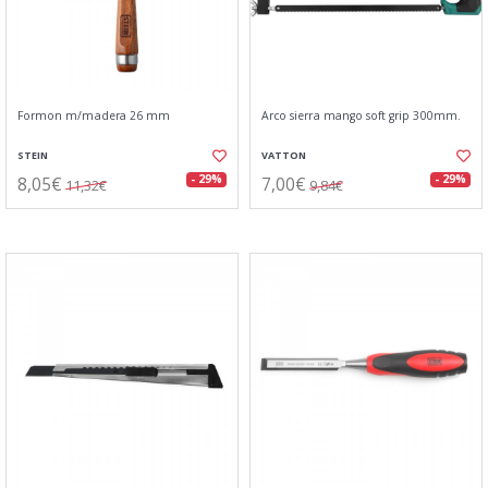
Formon m/madera 26 mm
Arco sierra mango soft grip 300mm.
STEIN
VATTON
8,05€
7,00€
- 29%
- 29%
11,32€
9,84€