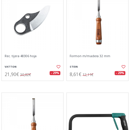
Rec. tijera 48306 hoja
Formon m/madera 32 mm
VATTON
STEIN
21,90€
8,61€
- 29%
- 29%
30,82€
12,11€