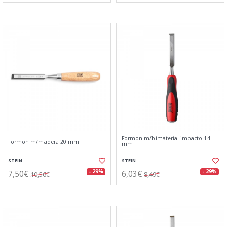
Formon m/bimaterial impacto 14
Formon m/madera 20 mm
mm
STEIN
STEIN
7,50€
6,03€
- 29%
- 29%
10,56€
8,49€