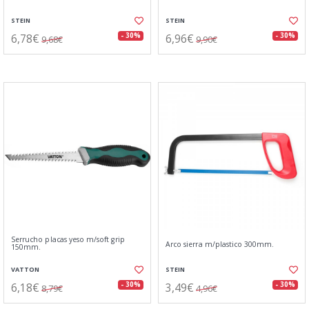
STEIN
STEIN
6,78€
6,96€
- 30%
- 30%
9,68€
9,90€
Serrucho placas yeso m/soft grip
Arco sierra m/plastico 300mm.
150mm.
VATTON
STEIN
6,18€
3,49€
- 30%
- 30%
8,79€
4,96€