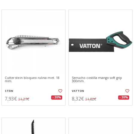
Cutter stein bloqueo rulina met. 18
Serrucho costilla mango soft grip
mm.
300mm.
STEIN
VATTON
7,93€
8,32€
- 30%
- 30%
11,27€
11,82€