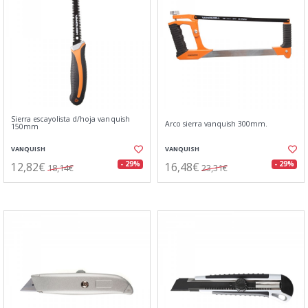
Sierra escayolista d/hoja vanquish
Arco sierra vanquish 300mm.
150mm
VANQUISH
VANQUISH
12,82€
16,48€
- 29%
- 29%
18,14€
23,31€