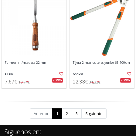
Formon m/madera 22 mm
Tijera 2 manos teles.yunke 65-100cm
STEIN
AKHUO
7,67€
22,38€
- 29%
- 29%
10,74€
31,33€
Anterior
1
2
3
Siguiente
Síguenos en: