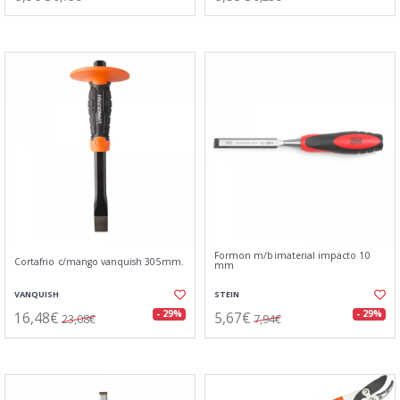
Formon m/bimaterial impacto 10
Cortafrio c/mango vanquish 305mm.
mm
VANQUISH
STEIN
16,48€
5,67€
- 29%
- 29%
23,08€
7,94€