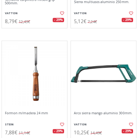
Sierra multiusos aluminio 250mm.
500mm.
VATTON
VATTON
8,79€
5,12€
- 29%
- 29%
12,43€
7,24€
Formon m/madera 24 mm
Arco sierra mango aluminio 300mm.
STEIN
VATTON
7,88€
10,25€
- 29%
- 29%
11,14€
14,49€