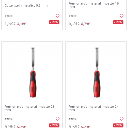
Formon m/bimaterial impacto 16
Cutter stein metalico 9,5 mm.
mm
STEIN
STEIN
1,54€
6,23€
- 29%
- 29%
2,16€
8,73€
Formon m/bimaterial impacto 28
Formon m/bimaterial impacto 24
mm
mm
STEIN
STEIN
6,96€
6,59€
- 29%
- 29%
9,75€
9,23€