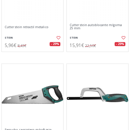
Cutter stein autoblocante m/goma
Cutter stein retractil metalico
25 mm
STEIN
STEIN
5,96€
15,91€
- 29%
- 29%
8,43€
22,50€
Serrucho carpintero m/soft grip