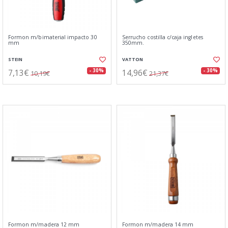
Formon m/bimaterial impacto 30
Serrucho costilla c/caja ingletes
mm
350mm.
STEIN
VATTON
7,13€
14,96€
- 30%
- 30%
10,19€
21,37€
Formon m/madera 12 mm
Formon m/madera 14 mm