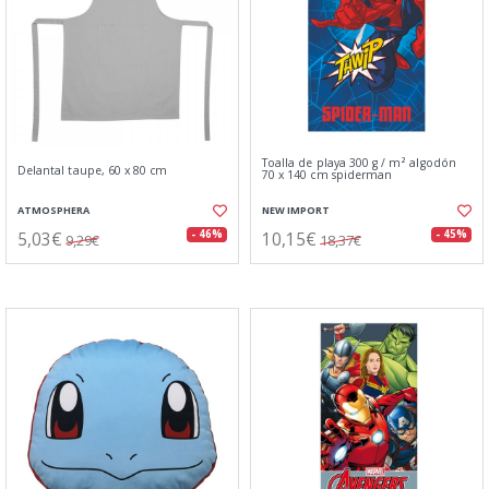
Toalla de playa 300 g / m² algodón
Delantal taupe, 60 x 80 cm
70 x 140 cm spiderman
ATMOSPHERA
NEW IMPORT
5,03€
10,15€
- 46%
- 45%
9,29€
18,37€