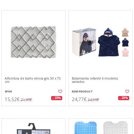
Alfombra de baño etnica gris 50 x 75
Batamanta infantil 6 modelos
cm
variados
5FIVE
EDM PRODUCT
15,52€
24,77€
- 29%
- 28%
21,90€
34,50€