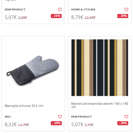
EDM PRODUCT
HOME & STYLING
5,07€
8,79€
- 30%
- 29%
7,20€
12,43€
Mantel antimanchas alberti 140 x 140
Manopla silicona 33,5 cm
cm
IBILI
EDM PRODUCT
8,32€
5,07€
- 29%
- 29%
11,76€
7,16€