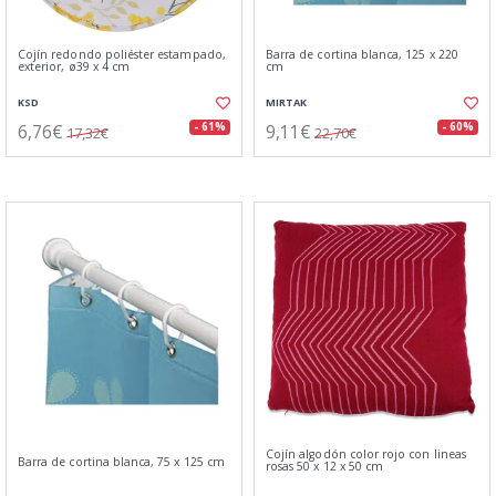
Cojín redondo poliéster estampado,
Barra de cortina blanca, 125 x 220
exterior, ø39 x 4 cm
cm
KSD
MIRTAK
6,76€
9,11€
- 61%
- 60%
17,32€
22,70€
Cojín algodón color rojo con lineas
Barra de cortina blanca, 75 x 125 cm
rosas 50 x 12 x 50 cm