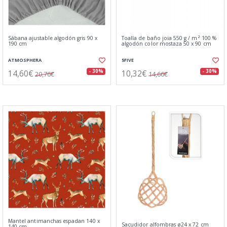
Sábana ajustable algodón gris 90 x
Toalla de baño joia 550 g / m² 100 %
190 cm
algodón color mostaza 50 x 90 cm
ATMOSPHERA
5FIVE
14,60€
10,32€
- 30%
- 30%
20,76€
14,66€
Mantel antimanchas espadan 140 x
Sacudidor alfombras ø24 x 72 cm
140 cm