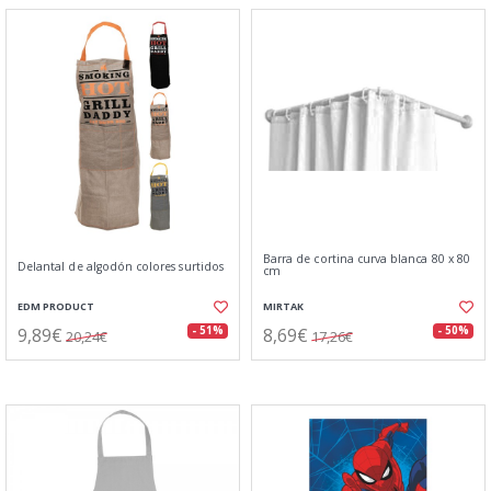
Barra de cortina curva blanca 80 x 80
Delantal de algodón colores surtidos
cm
EDM PRODUCT
MIRTAK
9,89€
8,69€
- 51%
- 50%
20,24€
17,26€