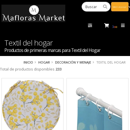
Powered
by
Tra
Textil del hogar
Productos de primeras marcas para Textil del Hogar
INICIO
HOGAR
DECORACIÓN Y MENAJE
TEXTIL DEL HOGAR
Total de productos disponibles
233