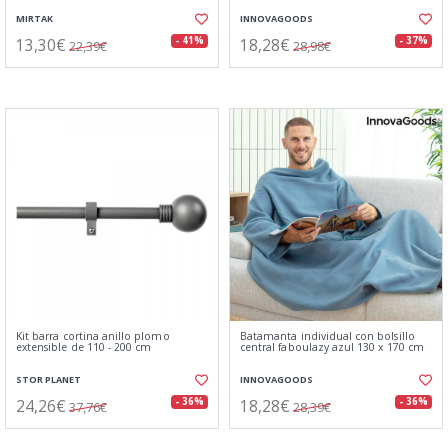
MIRTAK
INNOVAGOODS
13,30€
18,28€
- 41%
- 37%
22,39€
28,98€
Kit barra cortina anillo plomo
Batamanta individual con bolsillo
extensible de 110 - 200 cm
central faboulazy azul 130 x 170 cm
STOR PLANET
INNOVAGOODS
24,26€
18,28€
- 36%
- 36%
37,76€
28,39€