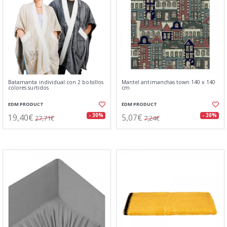
Batamanta individual con 2 bolsillos
Mantel antimanchas town 140 x 140
colores surtidos
cm
EDM PRODUCT
EDM PRODUCT
19,40€
5,07€
- 30%
- 30%
27,71€
7,24€