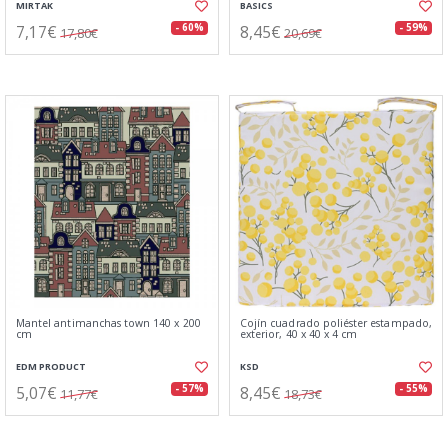
MIRTAK
BASICS
7,17€
8,45€
- 60%
- 59%
17,80€
20,69€
Mantel antimanchas town 140 x 200
Cojín cuadrado poliéster estampado,
cm
exterior, 40 x 40 x 4 cm
EDM PRODUCT
KSD
5,07€
8,45€
- 57%
- 55%
11,77€
18,73€