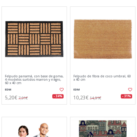
Felpudo panamá, con base de goma,
Felpudo de fibra de coco umbral, 60
4 modelos surtidos marron y negro,
x 40 cm
60 x 40 cm
EDM
EDM
5,20€
10,23€
- 34%
- 31%
7,91€
14,91€