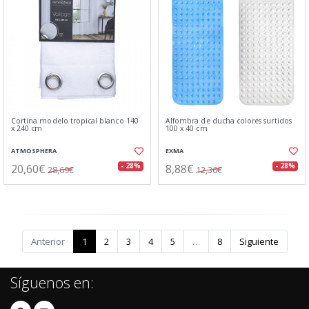
Cortina modelo tropical blanco 140
Alfombra de ducha colores surtidos
x 240 cm
100 x 40 cm
ATMOSPHERA
EXMA
20,60€
8,88€
- 28%
- 28%
28,69€
12,36€
Anterior
1
2
3
4
5
…
8
Siguiente
Síguenos en: