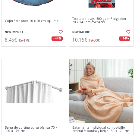
Toalla de playa 300 g / m² algodón
Cojin 3d aprox. 40 x 40 cm squirtle
70 x 140 cm avengers
NEW IMPORT
NEW IMPORT
8,45€
10,15€
- 44%
- 44%
15,17€
18,00€
Barra de cortina curva blanca 70 x
Batamanta individual con bolsillo
100 a 175 cm
central faboulazy beige 130 x 170 cm