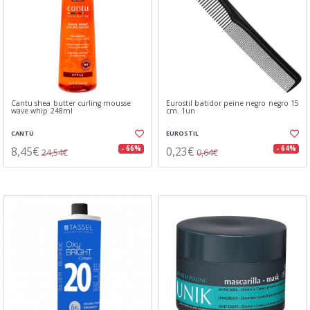
Cantu shea butter curling mousse
Eurostil batidor peine negro negro 15
wave whip 248ml
cm. 1un
CANTU
EUROSTIL
8,45€
0,23€
- 66%
- 64%
24,54€
0,64€