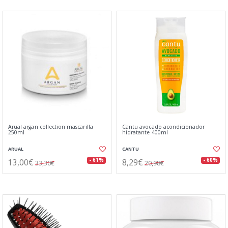
Arual argan collection mascarilla
Cantu avocado acondicionador
250ml
hidratante 400ml
ARUAL
CANTU
13,00€
8,29€
- 61%
- 60%
33,30€
20,98€