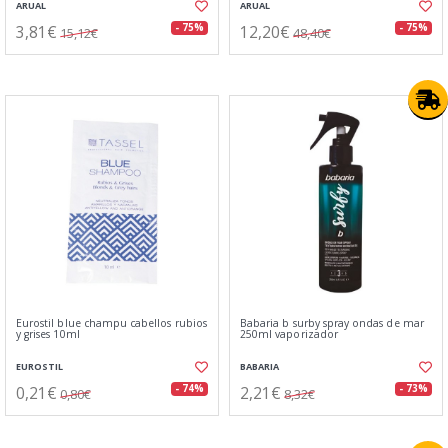
ARUAL
ARUAL
3,81€
12,20€
- 75%
- 75%
15,12€
48,40€
Eurostil blue champu cabellos rubios
Babaria b surby spray ondas de mar
y grises 10ml
250ml vaporizador
EUROSTIL
BABARIA
0,21€
2,21€
- 74%
- 73%
0,80€
8,32€