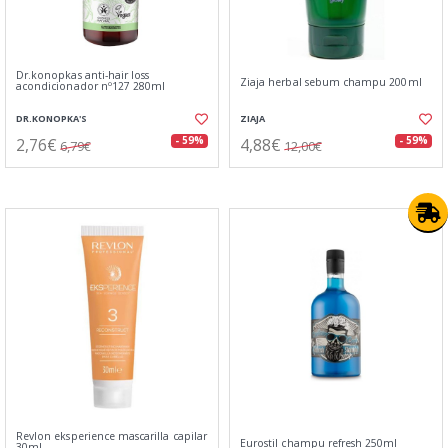
Dr.konopkas anti-hair loss
Ziaja herbal sebum champu 200ml
acondicionador nº127 280ml
DR.KONOPKA'S
ZIAJA
2,76€
4,88€
- 59%
- 59%
6,79€
12,00€
Revlon eksperience mascarilla capilar
Eurostil champu refresh 250ml
30ml