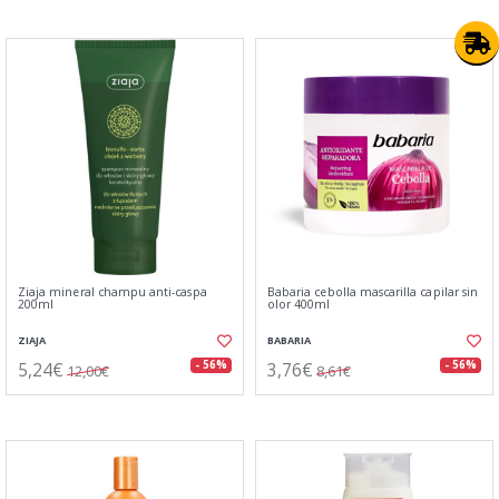
Ziaja mineral champu anti-caspa
Babaria cebolla mascarilla capilar sin
200ml
olor 400ml
ZIAJA
BABARIA
5,24€
3,76€
- 56%
- 56%
12,00€
8,61€