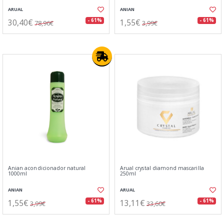
ARUAL
ANIAN
30,40€
1,55€
- 61%
- 61%
78,96€
3,99€
Anian acondicionador natural
Arual crystal diamond mascarilla
1000ml
250ml
ANIAN
ARUAL
1,55€
13,11€
- 61%
- 61%
3,99€
33,60€