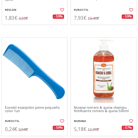
REVLON
EUROSTIL
1,83€
7,93€
- 59%
- 59%
4,50€
19,46€
Eurostil escarpidor peine pequeño
Nurana romero & quina champu
color 1un
fortificante romero & quina 500ml
EUROSTIL
NURANA
0,24€
5,18€
- 59%
- 57%
0,58€
12,00€