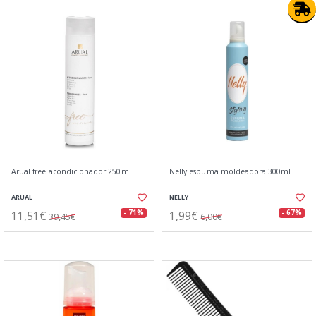
Arual free acondicionador 250ml
Nelly espuma moldeadora 300ml
ARUAL
NELLY
11,51€
1,99€
- 71%
- 67%
39,45€
6,00€