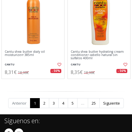
Cantu shea butter dialy oil
Cantu shea butter hydrating cream
moisturizerr 385ml
conditioner cabello natural sin
sulfatos 400ml
CANTU
CANTU
8,31€
8,35€
- 56%
- 56%
18,98€
18,98€
Anterior
1
2
3
4
5
…
25
Siguiente
Síguenos en: