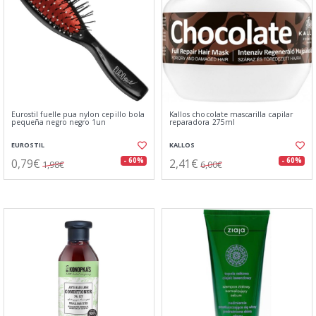
Eurostil fuelle pua nylon cepillo bola
Kallos chocolate mascarilla capilar
pequeña negro negro 1un
reparadora 275ml
EUROSTIL
KALLOS
0,79€
2,41€
- 60%
- 60%
1,98€
6,00€