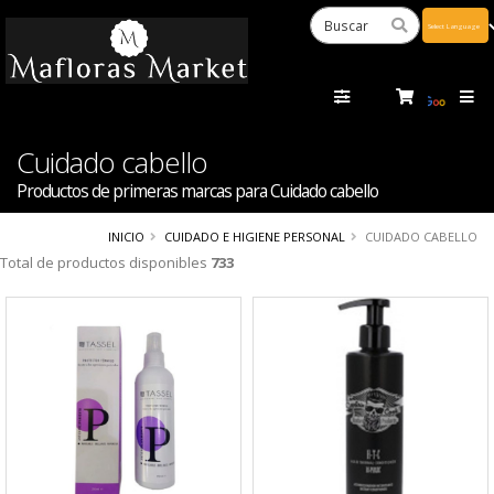
Powered
by
Tra
Cuidado cabello
Productos de primeras marcas para Cuidado cabello
INICIO
CUIDADO E HIGIENE PERSONAL
CUIDADO CABELLO
Total de productos disponibles
733