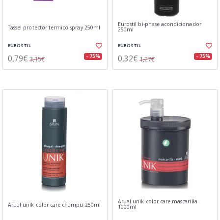
Eurostil bi-phase acondicionador
Tassel protector termico spray 250ml
250ml
EUROSTIL
EUROSTIL
0,79€
0,32€
- 75%
- 75%
3,15€
1,27€
Arual unik color care mascarilla
Arual unik color care champu 250ml
1000ml