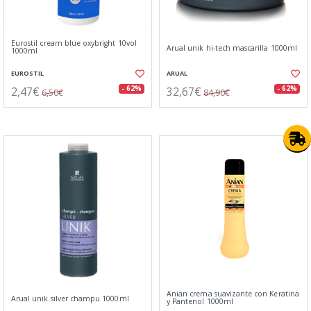
Eurostil cream blue oxybright 10vol
Arual unik hi-tech mascarilla 1000ml
1000ml
EUROSTIL
ARUAL
2,47€
32,67€
- 62%
- 62%
6,50€
84,90€
Anian crema suavizante con Keratina
Arual unik silver champu 1000ml
y Pantenol 1000ml