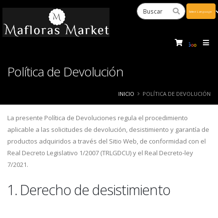
Powered
by
Tra
Política de Devolución
INICIO
POLÍTICA DE DEVOLUCIÓN
La presente Política de Devoluciones regula el procedimiento
aplicable a las solicitudes de devolución, desistimiento y garantía de
productos adquiridos a través del Sitio Web, de conformidad con el
Real Decreto Legislativo 1/2007 (TRLGDCU) y el Real Decreto-ley
7/2021.
1. Derecho de desistimiento