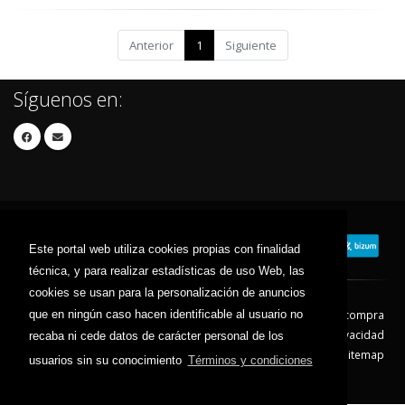
Anterior
1
Siguiente
Síguenos en:
Este portal web utiliza cookies propias con finalidad
técnica, y para realizar estadísticas de uso Web, las
cookies se usan para la personalización de anuncios
que en ningún caso hacen identificable al usuario no
Contacto
Aviso Legal
Condiciones de compra
Política de envíos
Política de devolución
Política de Privacidad
recaba ni cede datos de carácter personal de los
Política de Cookies
Sitemap
usuarios sin su conocimiento
Términos y condiciones
© 2026 - Todos los derechos reservados.