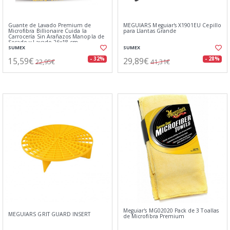
Guante de Lavado Premium de
MEGUIARS Meguiar's X1901EU Cepillo
Microfibra Billionaire Cuida la
para Llantas Grande
Carrocería Sin Arañazos Manopla de
Secado y Lavado 26x18 cm
SUMEX
SUMEX
15,59€
29,89€
- 32%
- 28%
22,95€
41,31€
Meguiar's MG02020 Pack de 3 Toallas
MEGUIARS GRIT GUARD INSERT
de Microfibra Premium