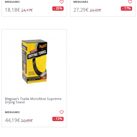
MEGUIARS
MEGUIARS
18,18€
27,29€
- 25%
- 17%
24,17€
33,02€
Meguiar's Toalla Microfibra Supreme
Drying Towel
MEGUIARS
44,19€
- 13%
50,85€