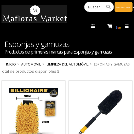
Powered
by
Tra
Esponjas y gamuzas
Productos de primeras marcas para Esponjas y gamuzas
INICIO
AUTOMÓVIL
LIMPIEZA DEL AUTOMÓVIL
ESPONJAS Y GAMUZAS
Total de productos disponibles
5