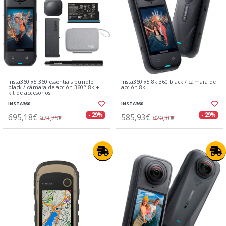
Insta360 x5 360 essentials bundle
Insta360 x5 8k 360 black / cámara de
black / cámara de acción 360° 8k +
acción 8k
kit de accesorios
INSTA360
INSTA360
695,18€
585,93€
- 29%
- 29%
973,25€
820,30€