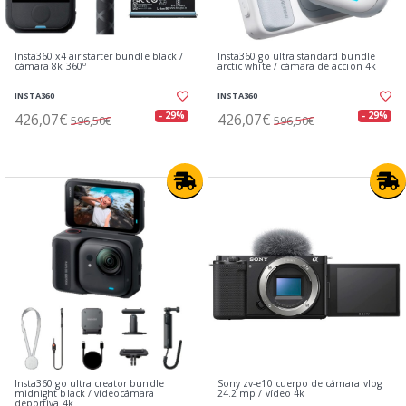
Insta360 x4 air starter bundle black /
Insta360 go ultra standard bundle
cámara 8k 360º
arctic white / cámara de acción 4k
INSTA360
INSTA360
426,07€
426,07€
- 29%
- 29%
596,50€
596,50€
Insta360 go ultra creator bundle
Sony zv-e10 cuerpo de cámara vlog
midnight black / videocámara
24.2 mp / vídeo 4k
deportiva 4k