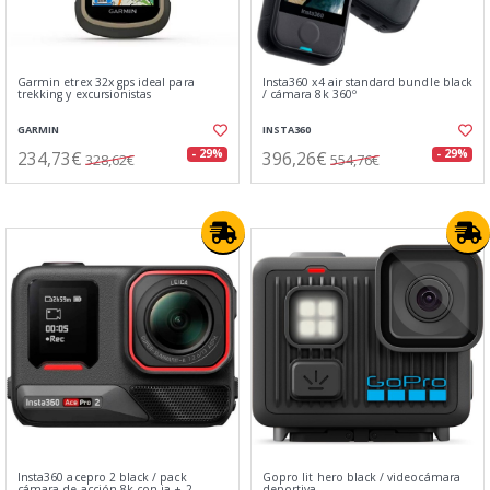
Garmin etrex 32x gps ideal para
Insta360 x4 air standard bundle black
trekking y excursionistas
/ cámara 8k 360º
GARMIN
INSTA360
234,73€
396,26€
- 29%
- 29%
328,62€
554,76€
Insta360 acepro 2 black / pack
Gopro lit hero black / videocámara
cámara de acción 8k con ia + 2
deportiva