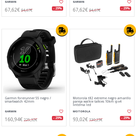
GARMIN
GARMIN
67,62€
67,62€
- 29%
- 29%
94,67€
94,67€
Garmin forerunner 55 negro /
Motorola t82 extreme negro amarillo
smartwatch 42mm
pareja walkie talkies 10km ipx4
linterna led
GARMIN
MOTOROLA
160,94€
93,02€
- 29%
- 29%
225,32€
130,23€