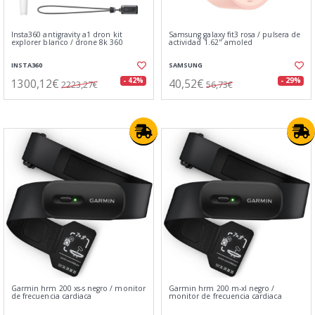
Insta360 antigravity a1 dron kit
Samsung galaxy fit3 rosa / pulsera de
explorer blanco / drone 8k 360
actividad 1.62" amoled
INSTA360
SAMSUNG
1300,12€
40,52€
- 42%
- 29%
2223,27€
56,73€
Garmin hrm 200 xs-s negro / monitor
Garmin hrm 200 m-xl negro /
de frecuencia cardiaca
monitor de frecuencia cardiaca