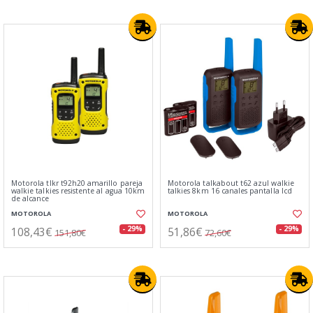
Motorola tlkr t92h20 amarillo pareja
Motorola talkabout t62 azul walkie
walkie talkies resistente al agua 10km
talkies 8km 16 canales pantalla lcd
de alcance
MOTOROLA
MOTOROLA
108,43€
51,86€
- 29%
- 29%
151,80€
72,60€