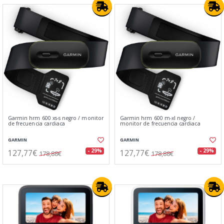
Garmin hrm 600 xs-s negro / monitor
Garmin hrm 600 m-xl negro /
de frecuencia cardiaca
monitor de frecuencia cardiaca
GARMIN
GARMIN
127,77€
127,77€
- 29%
- 29%
178,88€
178,88€