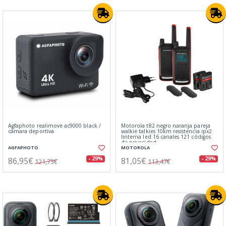
Agfaphoto realimove ac9000 black /
Motorola t82 negro naranja pareja
cámara deportiva
walkie talkies 10km resistencia ipx2
linterna led 16 canales 121 códigos
de privacidad
AGFAPHOTO
MOTOROLA
86,95€
81,05€
- 29%
- 29%
121,73€
113,47€