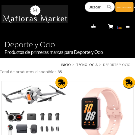
Powered
by
Tra
Deporte y Ocio
Productos de primeras marcas para Deporte y Ocio
INICIO
TECNOLOGÍA
DEPORTE Y OCIO
Total de productos disponibles
35