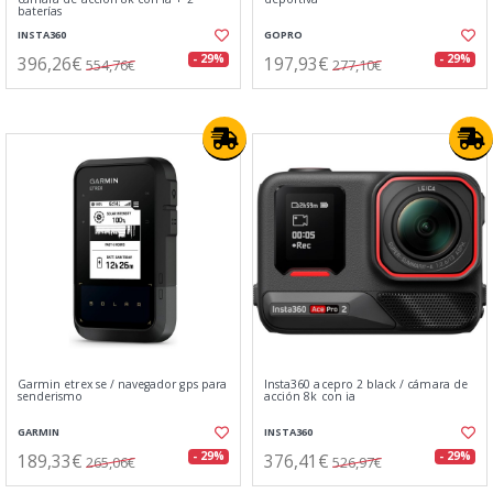
baterías
INSTA360
GOPRO
396,26€
197,93€
- 29%
- 29%
554,76€
277,10€
Garmin etrex se / navegador gps para
Insta360 acepro 2 black / cámara de
senderismo
acción 8k con ia
GARMIN
INSTA360
189,33€
376,41€
- 29%
- 29%
265,06€
526,97€