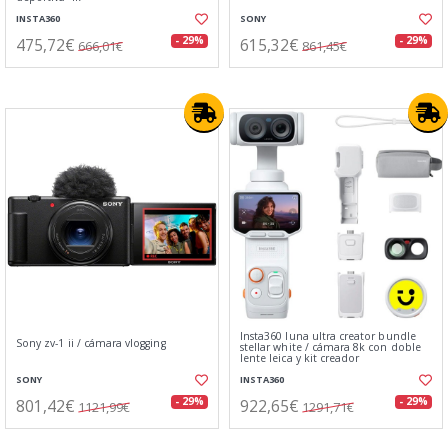
INSTA360
SONY
475,72€
615,32€
- 29%
- 29%
666,01€
861,45€
Insta360 luna ultra creator bundle
Sony zv-1 ii / cámara vlogging
stellar white / cámara 8k con doble
lente leica y kit creador
SONY
INSTA360
801,42€
922,65€
- 29%
- 29%
1121,99€
1291,71€