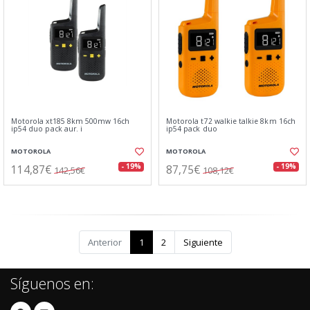
Motorola xt185 8km 500mw 16ch
Motorola t72 walkie talkie 8km 16ch
ip54 duo pack aur. i
ip54 pack duo
MOTOROLA
MOTOROLA
114,87€
87,75€
- 19%
- 19%
142,56€
108,12€
Anterior
1
2
Siguiente
Síguenos en: