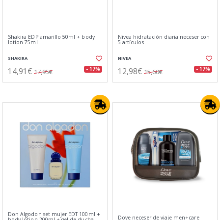
Shakira EDP amarillo 50ml + body
Nivea hidratación diaria neceser con
lotion 75ml
5 artículos
SHAKIRA
NIVEA
14,91€
12,98€
- 17%
- 17%
17,95€
15,60€
Don Algodon set mujer EDT 100ml +
Dove neceser de viaje men+care
body lotion 200ml + gel de ducha