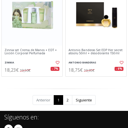
Zinnia set Crema de Manos + EDT +
Antonio Banderas Set EDP Her secret
Loción Corporal Perfumada
absolu 50ml + desodorante 150ml
ZINNIA
ANTONIO BANDERAS
18,23€
18,75€
- 7%
- 6%
19,50€
19,95€
Anterior
1
2
Siguiente
Síguenos en: