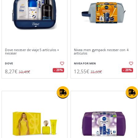
Dove neceser de viaje 5 artículos +
Nivea men gympack neceser con 4
neceser
artículos
DOVE
NIVEA FOR MEN
8,27€
12,55€
- 20%
- 20%
10,40€
15,60€