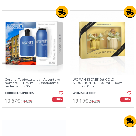
Coronel Tapiocca Urban Adventure
WOMAN SECRET Set GOLD
hombre EDT 75 ml + Desodorante
SEDUCTION EDP 100 ml + Body
perfumado 200ml
Lotion 200 m l
CORONEL TAPIOCCA
WOMAN SECRET
10,67€
19,19€
- 10%
- 10%
11,85€
21,25€