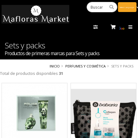
Powered
by
Tra
Sets y packs
Productos de primeras marcas para Sets y packs
INICIO
PERFUMES Y COSMÉTICA
SETS Y PACKS
Total de productos disponibles
31