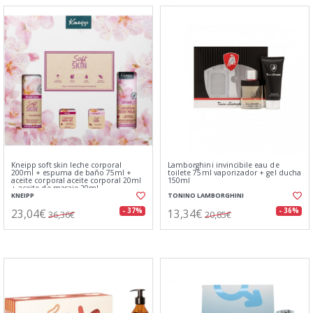
Kneipp soft skin leche corporal
Lamborghini invincibile eau de
200ml + espuma de baño 75ml +
toilete 75ml vaporizador + gel ducha
aceite corporal aceite corporal 20ml
150ml
+ aceite de masaje 20ml
KNEIPP
TONINO LAMBORGHINI
23,04€
13,34€
- 37%
- 36%
36,36€
20,85€