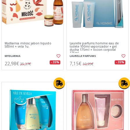
Mydlarnia milosc jabon liquido
Laurelle parfums homme eau de
500ml + vela 1u.
toilete 100ml vaporizador + gel
ducha 175ml + locion corporal
175ml
MYDLARNIA
LAURELLE PARFUMS
22,98€
7,15€
- 35%
- 35%
35,37€
10,95€