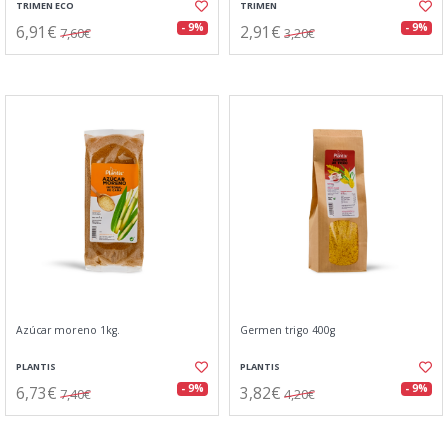
TRIMEN ECO
TRIMEN
6,91€
2,91€
- 9%
- 9%
7,60€
3,20€
Azúcar moreno 1kg.
Germen trigo 400g
PLANTIS
PLANTIS
6,73€
3,82€
- 9%
- 9%
7,40€
4,20€