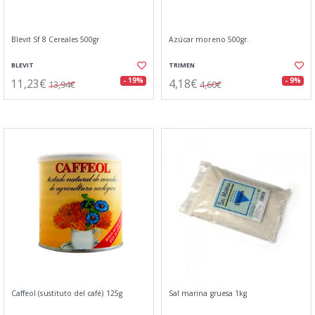
Blevit Sf 8 Cereales 500gr
Azúcar moreno 500gr.
BLEVIT
TRIMEN
11,23€
4,18€
- 19%
- 9%
13,94€
4,60€
Caffeol (sustituto del café) 125g
Sal marina gruesa 1kg