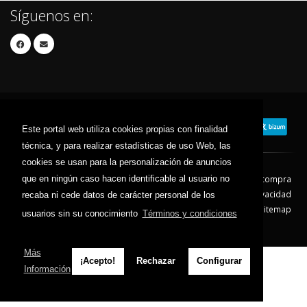
Síguenos en:
Este portal web utiliza cookies propias con finalidad
técnica, y para realizar estadísticas de uso Web, las
cookies se usan para la personalización de anuncios
que en ningún caso hacen identificable al usuario no
Contacto
Aviso Legal
Condiciones de compra
Política de envíos
Política de devolución
Política de Privacidad
recaba ni cede datos de carácter personal de los
Política de Cookies
Sitemap
usuarios sin su conocimiento
Términos y condiciones
© 2026 - Todos los derechos reservados.
Más
¡Acepto!
Rechazar
Configurar
Información