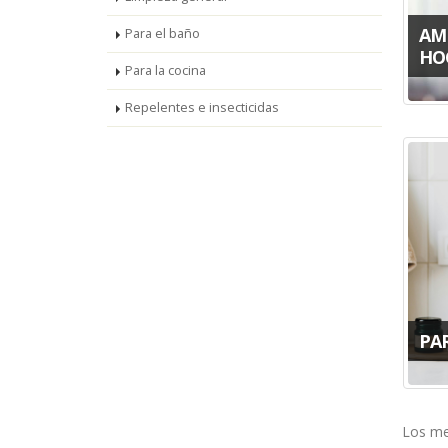
AM
Para el baño
HO
Para la cocina
Repelentes e insecticidas
PA
Los me