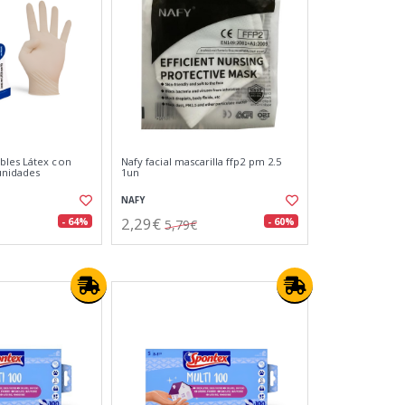
bles Látex con
Nafy facial mascarilla ffp2 pm 2.5
 unidades
1un
NAFY
2,29€
- 64%
- 60%
5,79€