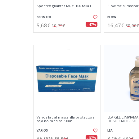
Spontex guantes Multi 100 talla L
Plow facial mascari
SPONTEX
PLOW
5,68€
16,47€
- 47%
10,75€
30,00€
Varios facial mascarilla protectora
LEA GEL LIMPIAM
caja no medical 50un
DOSIFICADOR SOFT
VARIOS
LEA
35,00€
3,05€
- 37%
55,50€
4,80€