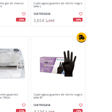
ante gel de manos
Cuatrogasa guantes de nitrilo negro
ml
talla L
CUATROGASA
3,65€
- 38%
- 38%
5,90€
entes guantes
Cuatrogasa guantes de nitrilo negro
sa 100un
talla M
CUATROGASA
4,13€
- 33%
- 29%
5,80€