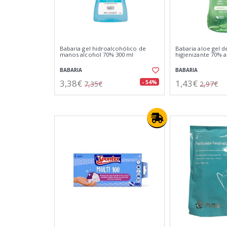
Babaria gel hidroalcohólico de
Babaria aloe gel 
manos alcohol 70% 300 ml
higienizante 70% 
BABARIA
BABARIA
3,38€
1,43€
- 54%
7,35€
2,97€