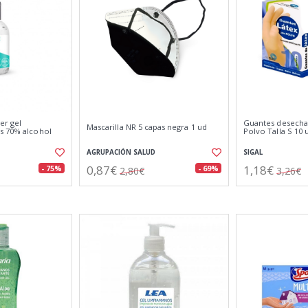
ser gel
Guantes desecha
Mascarilla NR 5 capas negra 1 ud
s 70% alcohol
Polvo Talla S 10
AGRUPACIÓN SALUD
SIGAL
0,87€
1,18€
- 75%
- 69%
2,80€
3,26€