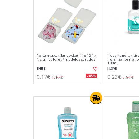
Porta mascarillas pocket 11 x 12,4 x
I love hand sanitis
1,2 cm colores / modelos surtidos
higienizante mano
100ml
SNIPS
I LOVE
0,17€
0,23€
- 85%
1,17€
0,91€