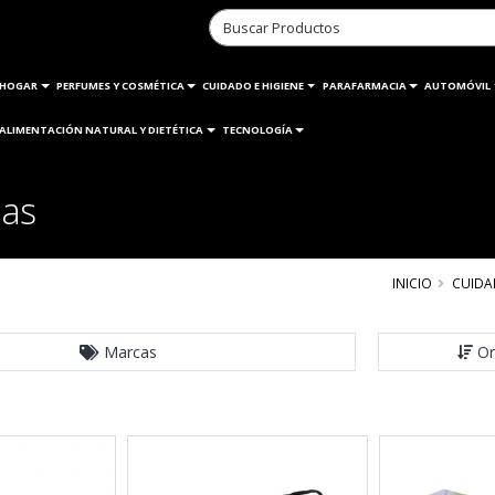
HOGAR
PERFUMES Y COSMÉTICA
CUIDADO E HIGIENE
PARAFARMACIA
AUTOMÓVIL
ALIMENTACIÓN NATURAL Y DIETÉTICA
TECNOLOGÍA
las
INICIO
CUIDA
Marcas
Or