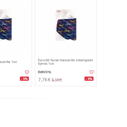
Eurostil facial mascarilla estampado
scarilla 1un
tijeras 1un
EUROSTIL
7,76€
- 9%
- 9%
8,50€