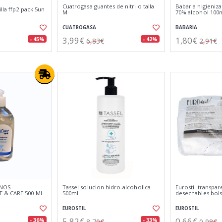
Cuatrogasa guantes de nitrilo talla
Babaria higieniz
lla ffp2 pack 5un
M
70% alcohol 100
CUATROGASA
BABARIA
3,99€
1,80€
- 45%
- 42%
6,83€
2,91€
ANOS
Tassel solucion hidro-alcoholica
Eurostil transpar
 & CARE 500 ML
500ml
desechables bol
EUROSTIL
EUROSTIL
5,82€
0,66€
- 36%
- 33%
8,70€
0,98€