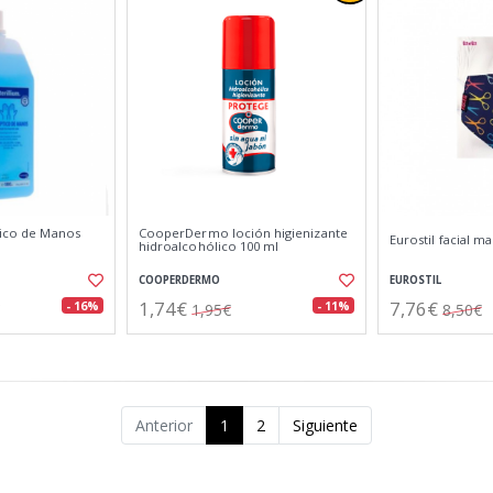
tico de Manos
CooperDermo loción higienizante
Eurostil facial ma
hidroalcohólico 100 ml
COOPERDERMO
EUROSTIL
1,74€
7,76€
- 16%
- 11%
1,95€
8,50€
Anterior
1
2
Siguiente