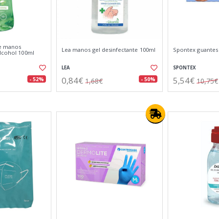
de manos
Lea manos gel desinfectante 100ml
Spontex guantes M
alcohol 100ml
LEA
SPONTEX
0,84€
5,54€
- 52%
- 50%
1,68€
10,75€