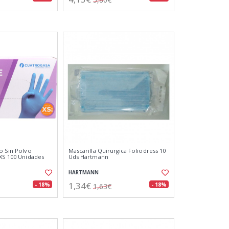
lo Sin Polvo
Mascarilla Quirurgica Foliodress 10
 XS 100 Unidades
Uds Hartmann
HARTMANN
1,34€
- 18%
- 18%
1,63€