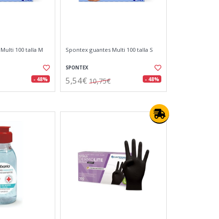
ulti 100 talla M
Spontex guantes Multi 100 talla S
SPONTEX
5,54€
- 48%
- 48%
10,75€