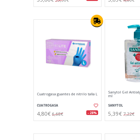
Sanytol Gel Antis
Cuatrogasa guantes de nitrilo talla L
ml
CUATROGASA
SANYTOL
4,80€
5,39€
- 28%
6,68€
7,22€