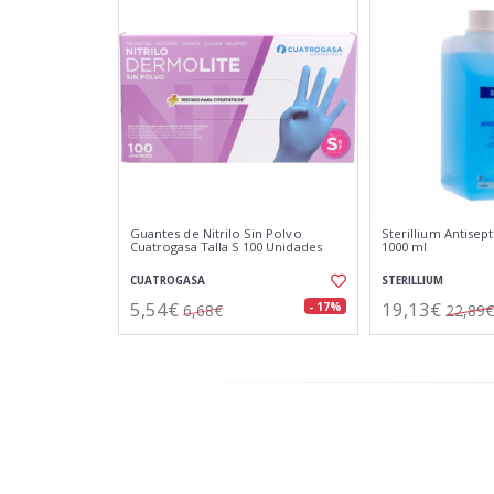
Guantes de Nitrilo Sin Polvo
Sterillium Antisep
Cuatrogasa Talla S 100 Unidades
1000 ml
CUATROGASA
STERILLIUM
5,54€
19,13€
- 17%
6,68€
22,89€