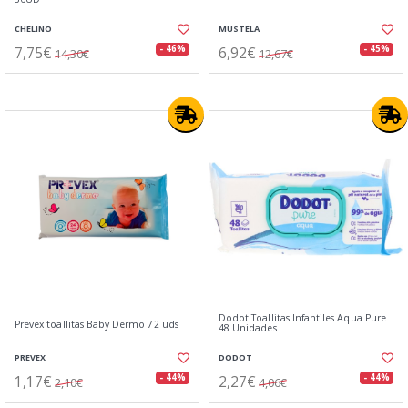
CHELINO
MUSTELA
7,75€
6,92€
- 46%
- 45%
14,30€
12,67€
Dodot Toallitas Infantiles Aqua Pure
Prevex toallitas Baby Dermo 72 uds
48 Unidades
PREVEX
DODOT
1,17€
2,27€
- 44%
- 44%
2,10€
4,06€