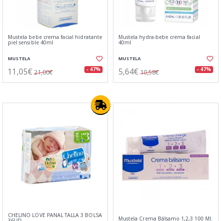
Mustela bebe crema facial hidratante
Mustela hydra-bebe crema facial
piel sensible 40ml
40ml
MUSTELA
MUSTELA
11,05€
5,64€
- 47%
- 47%
21,00€
10,58€
CHELINO LOVE PAÑAL TALLA 3 BOLSA
Mustela Crema Bálsamo 1,2,3 100 Ml.
36UD