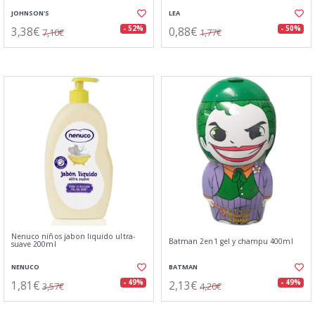
JOHNSON'S
LEA
3,38€
0,88€
- 52%
- 50%
7,10€
1,77€
Nenuco niños jabon liquido ultra-
Batman 2en1 gel y champu 400ml
suave 200ml
NENUCO
BATMAN
1,81€
2,13€
- 49%
- 49%
3,57€
4,20€