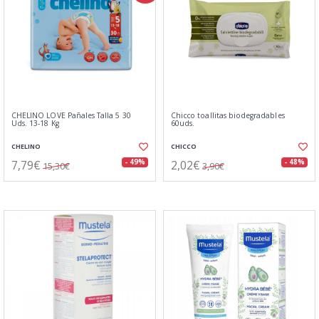
CHELINO LOVE Pañales Talla 5 30
Chicco toallitas biodegradables
Uds. 13-18 Kg
60uds.
CHELINO
CHICCO
7,79€
2,02€
- 49%
- 48%
15,30€
3,90€