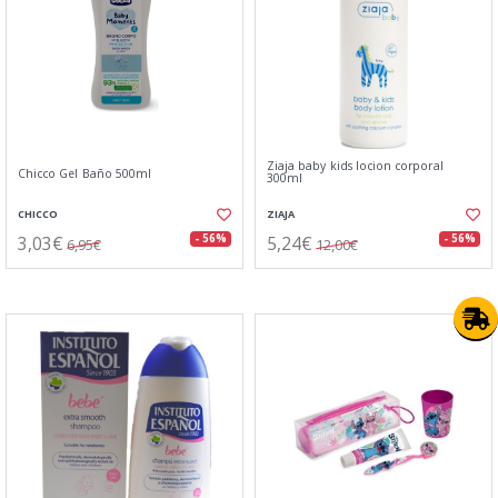
Ziaja baby kids locion corporal
Chicco Gel Baño 500ml
300ml
CHICCO
ZIAJA
3,03€
5,24€
- 56%
- 56%
6,95€
12,00€