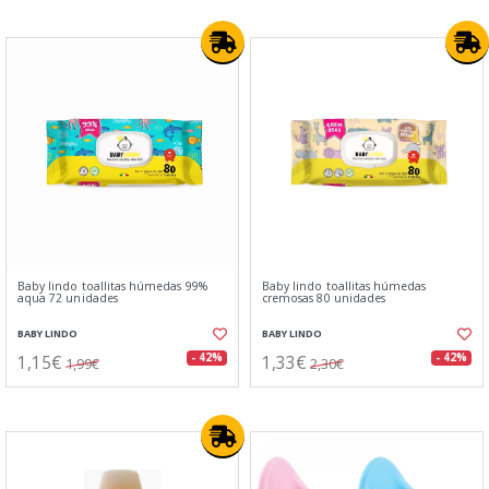
Baby lindo toallitas húmedas 99%
Baby lindo toallitas húmedas
aqua 72 unidades
cremosas 80 unidades
BABY LINDO
BABY LINDO
1,15€
1,33€
- 42%
- 42%
1,99€
2,30€