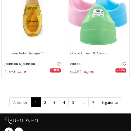
Johnsons baby champú 10ml
Chicco Orinal Ok Chicco
JOHNSON & JOHNSON
CHICCO
1,55€
6,48€
- 38%
- 36%
2,50€
10,13€
Anterior
1
2
3
4
5
…
7
Siguiente
Síguenos en: