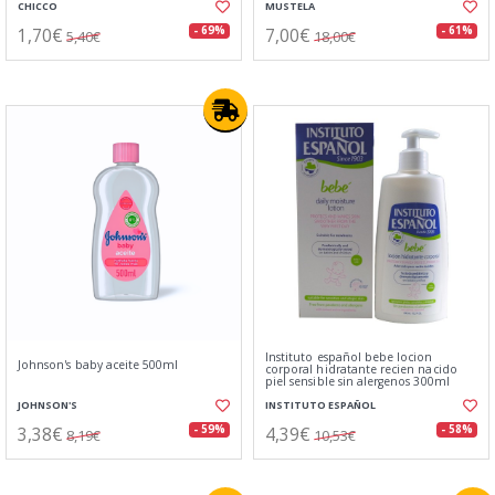
CHICCO
MUSTELA
1,70€
7,00€
- 69%
- 61%
5,40€
18,00€
Instituto español bebe locion
Johnson's baby aceite 500ml
corporal hidratante recien nacido
piel sensible sin alergenos 300ml
JOHNSON'S
INSTITUTO ESPAÑOL
3,38€
4,39€
- 59%
- 58%
8,19€
10,53€