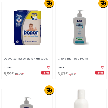
Dodot toallitas sensitive 4 unidades
Chicco Shampoo 500ml
DODOT
CHICCO
8,59€
3,03€
- 57%
- 56%
19,75€
6,95€