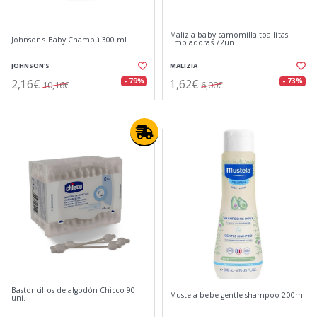
Malizia baby camomilla toallitas
Johnson's Baby Champú 300 ml
limpiadoras 72un
JOHNSON'S
MALIZIA
2,16€
1,62€
- 79%
- 73%
10,16€
6,00€
Bastoncillos de algodón Chicco 90
Mustela bebe gentle shampoo 200ml
uni.