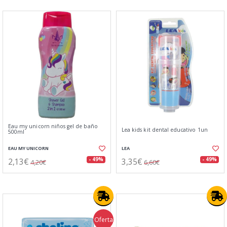
Eau my unicorn niños gel de baño
Lea kids kit dental educativo 1un
500ml
EAU MY UNICORN
LEA
2,13€
3,35€
- 49%
- 49%
4,20€
6,60€
Oferta