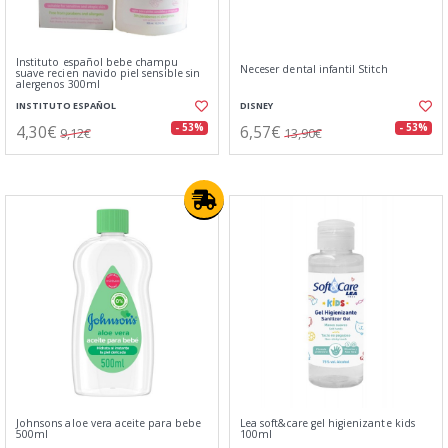
Instituto español bebe champu
Neceser dental infantil Stitch
suave recien navido piel sensible sin
alergenos 300ml
INSTITUTO ESPAÑOL
DISNEY
4,30€
6,57€
- 53%
- 53%
9,12€
13,90€
Johnsons aloe vera aceite para bebe
Lea soft&care gel higienizante kids
500ml
100ml