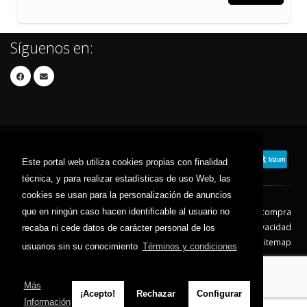
Síguenos en:
Este portal web utiliza cookies propias con finalidad
técnica, y para realizar estadísticas de uso Web, las
cookies se usan para la personalización de anuncios
Contacto
Aviso Legal
Condiciones de compra
que en ningún caso hacen identificable al usuario no
Política de envíos
Política de devolución
Política de Privacidad
recaba ni cede datos de carácter personal de los
Política de Cookies
Sitemap
usuarios sin su conocimiento
Términos y condiciones
© 2026 - Todos los derechos reservados.
Más
¡Acepto!
Rechazar
Configurar
Información