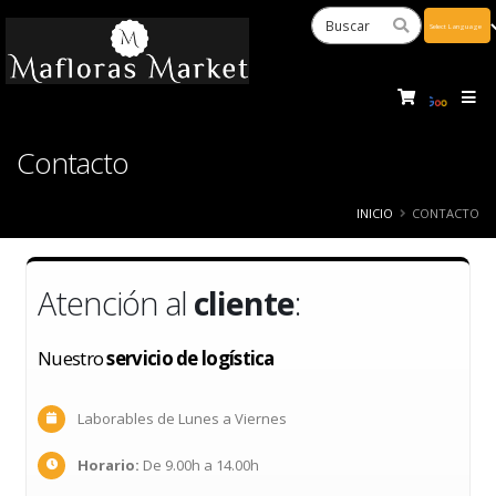
Powered
by
Tra
Contacto
INICIO
CONTACTO
Atención al
cliente
:
Nuestro
servicio de logística
Laborables de Lunes a Viernes
Horario:
De 9.00h a 14.00h