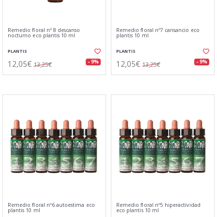
Remedio floral nº 8 descanso
Remedio floral nº7 cansancio eco
nocturno eco plantis 10 ml
plantis 10 ml
PLANTIS
PLANTIS
12,05€
12,05€
- 9%
- 9%
13,25€
13,25€
Remedio floral nº6 autoestima eco
Remedio floral nº5 hiperactividad
plantis 10 ml
eco plantis 10 ml