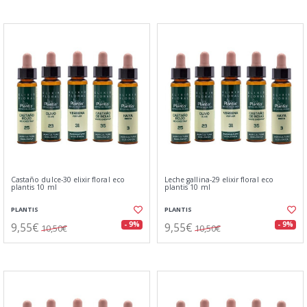
Castaño dulce-30 elixir floral eco
Leche gallina-29 elixir floral eco
plantis 10 ml
plantis 10 ml
PLANTIS
PLANTIS
9,55€
9,55€
- 9%
- 9%
10,50€
10,50€