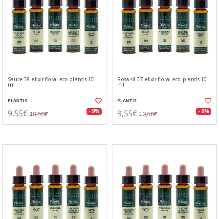
Sauce-38 elixir floral eco plantis 10
Rosa sil-37 elixir floral eco plantis 10
ml
ml
PLANTIS
PLANTIS
9,55€
9,55€
- 9%
- 9%
10,50€
10,50€