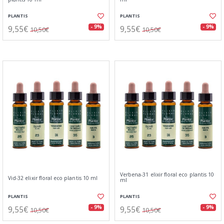
PLANTIS
PLANTIS
9,55€
9,55€
- 9%
- 9%
10,50€
10,50€
Verbena-31 elixir floral eco plantis 10
Vid-32 elixir floral eco plantis 10 ml
ml
PLANTIS
PLANTIS
9,55€
9,55€
- 9%
- 9%
10,50€
10,50€