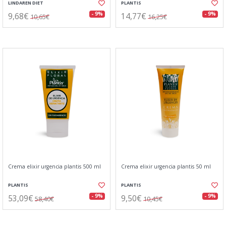
LINDAREN DIET
PLANTIS
9,68€
14,77€
- 9%
- 9%
10,65€
16,25€
Crema elixir urgencia plantis 500 ml
Crema elixir urgencia plantis 50 ml
PLANTIS
PLANTIS
53,09€
9,50€
- 9%
- 9%
58,40€
10,45€