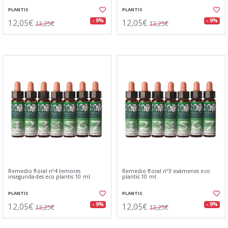
PLANTIS
PLANTIS
12,05€
12,05€
- 9%
- 9%
13,25€
13,25€
Remedio floral nº4 temores
Remedio floral nº3 exámenes eco
inseguridades eco plantis 10 ml
plantis 10 ml
PLANTIS
PLANTIS
12,05€
12,05€
- 9%
- 9%
13,25€
13,25€