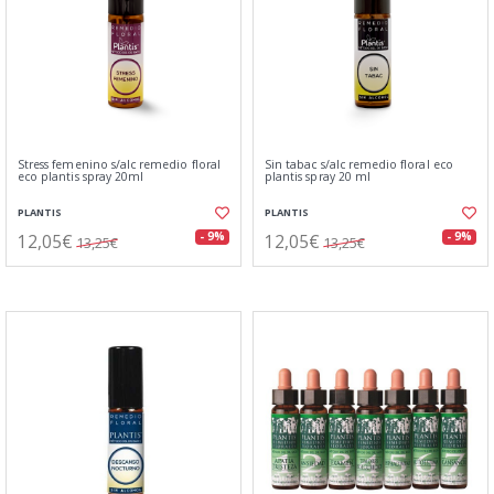
Stress femenino s/alc remedio floral
Sin tabac s/alc remedio floral eco
eco plantis spray 20ml
plantis spray 20 ml
PLANTIS
PLANTIS
12,05€
12,05€
- 9%
- 9%
13,25€
13,25€