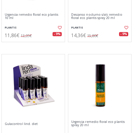
Urgencia remedio floral eco plantis
Descanso nocturno s/alc remedio
10 ml
floral eco plantis spray 20 ml
PLANTIS
PLANTIS
11,86€
14,36€
- 9%
- 9%
13,05€
15,80€
Urgencia remedio floral eco plantis
Gulacontrol lind. diet
spray 20 ml