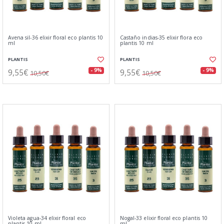
Avena sil-36 elixir floral eco plantis 10
Castaño indias-35 elixir flora eco
ml
plantis 10 ml
PLANTIS
PLANTIS
9,55€
9,55€
- 9%
- 9%
10,50€
10,50€
Violeta agua-34 elixir floral eco
Nogal-33 elixir floral eco plantis 10
plantis 10 ml
ml