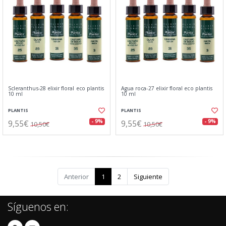
Scleranthus-28 elixir floral eco plantis
Agua roca-27 elixir floral eco plantis
10 ml
10 ml
PLANTIS
PLANTIS
9,55€
9,55€
- 9%
- 9%
10,50€
10,50€
Anterior
1
2
Siguiente
Síguenos en: