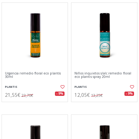
Urgencia remedio floral eco plantis
Niños inquietos s/alc remedio floral
30ml
eco plantis spray 20ml
PLANTIS
PLANTIS
21,55€
12,05€
- 9%
- 9%
23,70€
13,25€