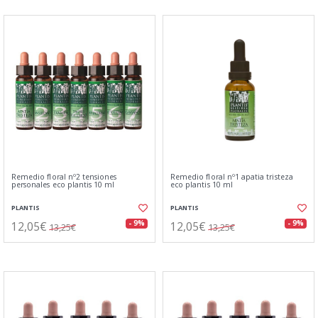
Remedio floral nº2 tensiones
Remedio floral nº1 apatia tristeza
personales eco plantis 10 ml
eco plantis 10 ml
PLANTIS
PLANTIS
12,05€
12,05€
- 9%
- 9%
13,25€
13,25€