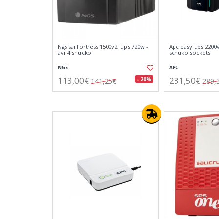
Ngs sai fortress 1500v2, ups 720w -
Apc easy ups 2200v
avr 4 shucko
schuko sockets
NGS
APC
113,00€
231,50€
- 20%
141,25€
289,