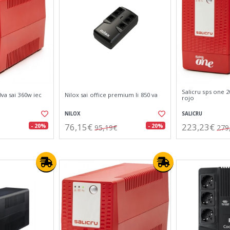
Salicru sps one 2
0va sai 360w iec
Nilox sai office premium li 850 va
rojo
NILOX
SALICRU
76,15€
223,23€
- 20%
- 20%
95,19€
279