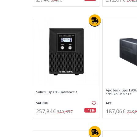
Apc back ups 1200
Salicru sps 850 advance t
schuko usb a+c
SALICRU
APC
257,84€
187,06€
- 18%
315,39€
228,