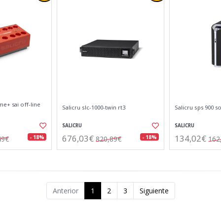
me+ sai off-line
Salicru slc-1000-twin rt3
Salicru sps 900 
SALICRU
SALICRU
676,03€
134,02€
- 18%
- 18%
49€
820,89€
162
Anterior
1
2
3
Siguiente