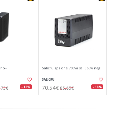
soho+
Salicru sps one 700va sai 360w neg
SALICRU
70,54€
- 18%
- 18%
,73€
85,65€