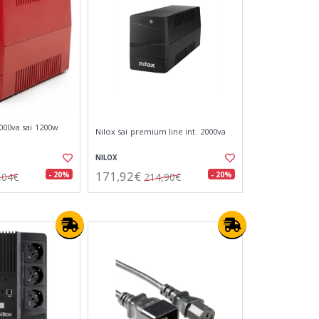
000va sai 1200w
Nilox sai premium line int. 2000va
NILOX
171,92€
- 20%
- 20%
,04€
214,90€