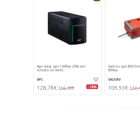
Apc easy ups 1200va 230v avr
Salicru sps-850 ho
schuko sockets
850va
APC
SALICRU
128,78€
109,93€
- 18%
156,38€
133,