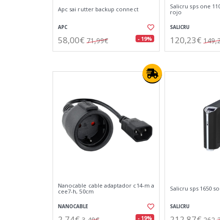
Salicru sps one 11
Apc sai rutter backup connect
rojo
APC
SALICRU
58,00€
120,23€
- 19%
71,99€
149,
Nanocable cable adaptador c14-m a
Salicru sps 1650 s
cee7-h, 50cm
NANOCABLE
SALICRU
2,74€
212,87€
- 19%
3,40€
262,