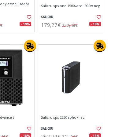
r y estabilizador
Salicru sps one 1500va sai 900w neg
SALICRU
179,27€
- 19%
- 19%
0€
222,48€
advance t
Salicru sps 2250 soho+ iec
SALICRU
262,72€
- 18%
- 18%
,46€
321,36€