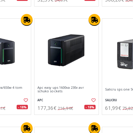
va/650w 4 tom
Apc easy ups 1600va 230v avr
Salicru sps one 5
schuko sockets
APC
SALICRU
177,36€
61,99€
- 18%
- 18%
81€
216,94€
75,8