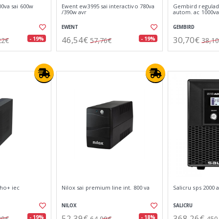
00va sai 600w
Ewent ew3995 sai interactivo 780va
Gembird regulado
/390w avr
autom. ac 1000va
EWENT
GEMBIRD
46,54€
30,70€
- 19%
- 19%
22€
57,76€
38,1
oho+ iec
Nilox sai premium line int. 800 va
Salicru sps 2000 
NILOX
SALICRU
52,39€
368,26€
- 19%
- 18%
29€
64,09€
450