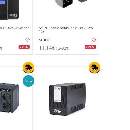
do3 800va/480w con
Salicru cable salida iec c13/c20 2m
10a
SALICRU
11,14€
- 20%
- 20%
4€
13,92€
New