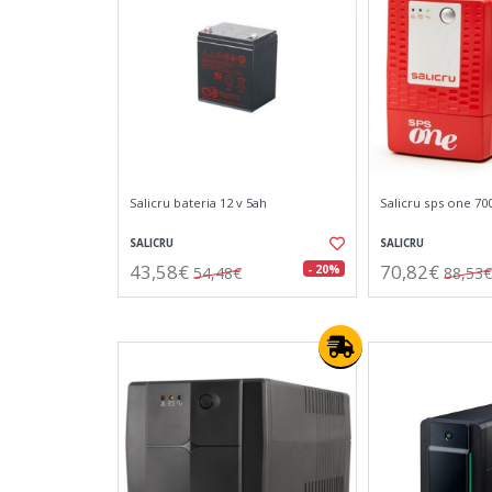
Salicru bateria 12 v 5ah
Salicru sps one 70
SALICRU
SALICRU
43,58€
70,82€
- 20%
54,48€
88,53€