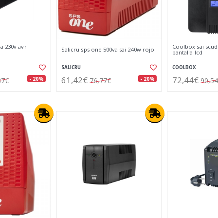
a 230v avr
Coolbox sai scu
Salicru sps one 500va sai 240w rojo
pantalla lcd
SALICRU
COOLBOX
61,42€
72,44€
- 20%
- 20%
37€
76,77€
90,5