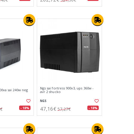
Ngs sai fortress 900v3, ups 360w -
00va sai 240w neg
avr 2 shucko
NGS
47,16€
- 18%
- 18%
2€
57,27€