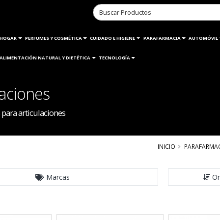
HOGAR
PERFUMES Y COSMÉTICA
CUIDADO E HIGIENE
PARAFARMACIA
AUTOMÓVIL
ALIMENTACIÓN NATURAL Y DIETÉTICA
TECNOLOGÍA
laciones
para articulaciones
INICIO
PARAFARMA
Marcas
Or