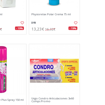
ml
Physiorelax Polar Crema 75 ml
DYR
13,23€
- 19%
- 19%
0€
16,32€
Urgo Condro Articulaciones 3x60
e Plus Spray 150 ml
Comps Promo