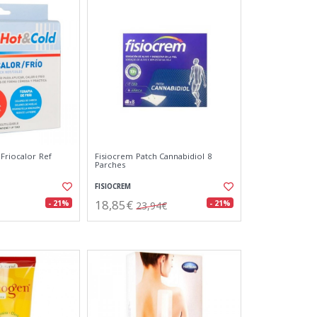
 Friocalor Ref
Fisiocrem Patch Cannabidiol 8
Parches
FISIOCREM
18,85€
- 21%
- 21%
23,94€