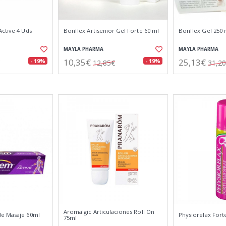
Active 4 Uds
Bonflex Artisenior Gel Forte 60 ml
Bonflex Gel 250 
MAYLA PHARMA
MAYLA PHARMA
10,35€
25,13€
- 19%
- 19%
12,85€
31,2
Aromalgic Articulaciones Roll On
de Masaje 60ml
Physiorelax Fort
75ml