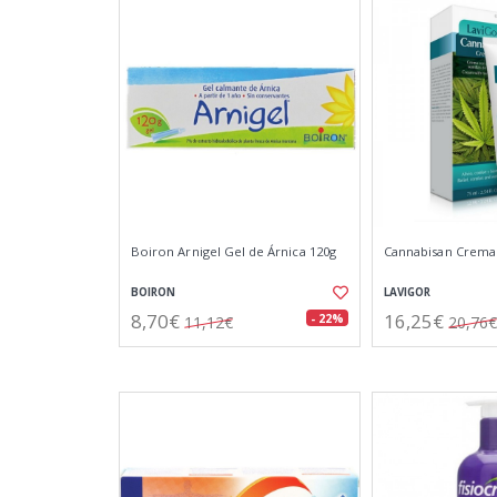
Boiron Arnigel Gel de Árnica 120g
Cannabisan Crema
BOIRON
LAVIGOR
8,70€
16,25€
- 22%
11,12€
20,76€