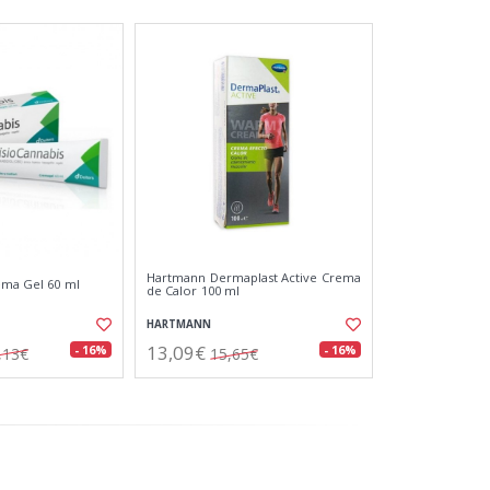
Hartmann Dermaplast Active Crema
ema Gel 60 ml
de Calor 100 ml
HARTMANN
13,09€
- 16%
- 16%
,13€
15,65€