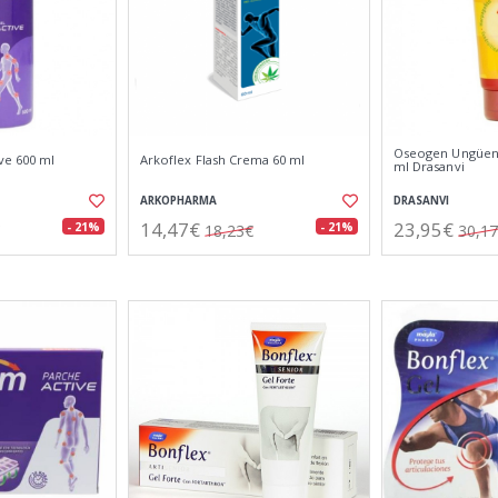
Oseogen Ungüent
ve 600 ml
Arkoflex Flash Crema 60 ml
ml Drasanvi
ARKOPHARMA
DRASANVI
14,47€
23,95€
- 21%
- 21%
18,23€
30,1