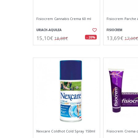
Fisiocrem Cannabis Crema 60 ml
Fisiocrem Parche 
URIACH-AQUILEA
FISIOCREM
15,10€
13,69€
- 20%
18,88€
17,00€
Nexcare Coldhot Cold Spray 150ml
Fisiocrem Crema 