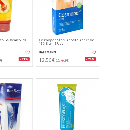
o Balsamico 200
Cosmopor Steril Aposito Adhesivo
15 X 8 cm 5 Uds
HARTMANN
12,50€
- 21%
- 20%
7€
15,63€