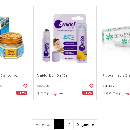
 Blanco 19g
Arnidol Roll On 15 ml
Fisiocannabis Cr
E
ARNIDOL
DEITERS
9,10€
138,05€
- 17%
- 17%
10,97€
165
Anterior
1
2
Siguiente