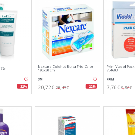
Nexcare Coldhot Bolsa Frio Calor
Prim Viadol Pack
 75ml
195x30 cm
734603
3M
PRIM
20,72€
7,76€
- 22%
- 22%
26,47€
9,86€