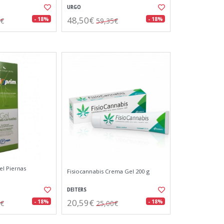
URGO
48,50€
- 18%
- 18%
3€
59,35€
el Piernas
Fisiocannabis Crema Gel 200 g
DEITERS
20,59€
- 18%
- 18%
6€
25,00€