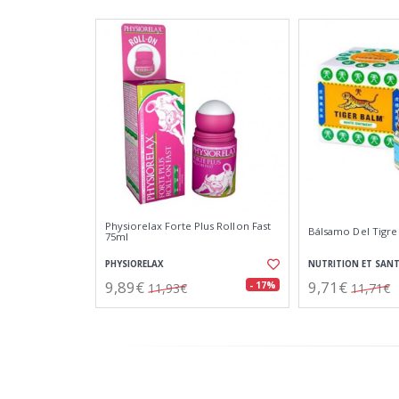
Physiorelax Forte Plus Rollon Fast
Bálsamo Del Tigre
75ml
PHYSIORELAX
NUTRITION ET SANT
9,89€
9,71€
- 17%
11,93€
11,71€