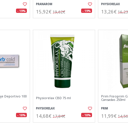
PRANAROM
PHYSIORELAX
15,92€
13,26€
- 19%
- 19%
19,62€
16,2
aje Deportivo 100
Prim Fisioprim G
Physiorelax CBD 75 ml
Cansadas 250ml
PHYSIORELAX
PRIM
14,68€
11,99€
- 18%
- 18%
17,84€
14,5