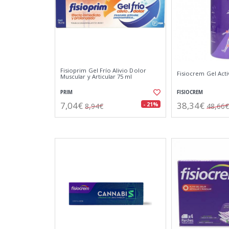
Fisioprim Gel Frío Alivio Dolor
Fisiocrem Gel Acti
Muscular y Articular 75 ml
PRIM
FISIOCREM
7,04€
38,34€
- 21%
8,94€
48,66€