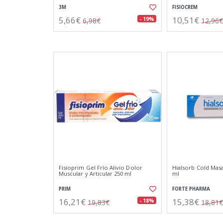
3M
FISIOCREM
5,66€
10,51€
- 19%
6,98€
12,96€
Fisioprim Gel Frío Alivio Dolor
Hialsorb Cold Mas
Muscular y Articular 250 ml
ml
PRIM
FORTE PHARMA
16,21€
15,38€
- 18%
19,83€
18,81€