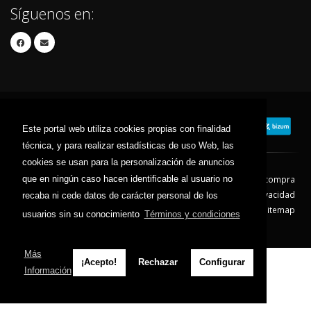
Síguenos en:
Este portal web utiliza cookies propias con finalidad
técnica, y para realizar estadísticas de uso Web, las
cookies se usan para la personalización de anuncios
que en ningún caso hacen identificable al usuario no
Contacto
Aviso Legal
Condiciones de compra
Política de envíos
Política de devolución
Política de Privacidad
recaba ni cede datos de carácter personal de los
Política de Cookies
Sitemap
usuarios sin su conocimiento
Términos y condiciones
© 2026 - Todos los derechos reservados.
Más
¡Acepto!
Rechazar
Configurar
Información