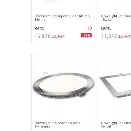
Downlight led superf.cuadr.blanco
Downlight led cua
18w.ne
15w.cal.
MATEL
MATEL
16,87€
11,32€
- 30%
24,10€
16,17€
Downlight led redondo plata
Downlight led cua
9w.neutra
9w.cal.