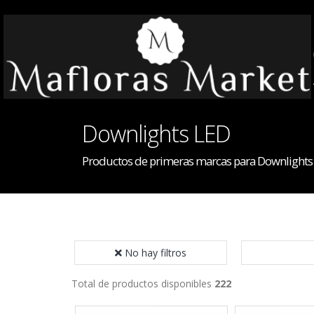
Downlights LED
Productos de primeras marcas para Downlights
No hay filtros
Total de productos disponibles
222