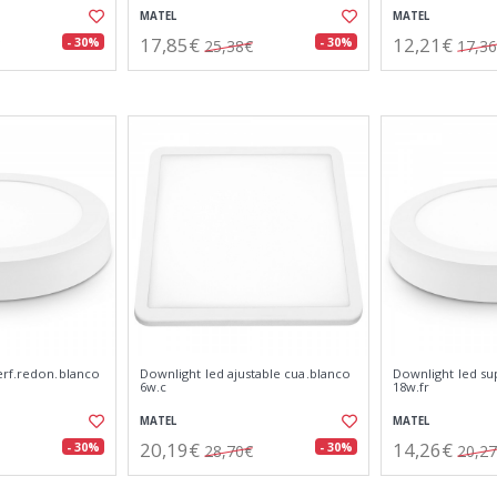
MATEL
MATEL
17,85€
12,21€
- 30%
- 30%
25,38€
17,3
erf.redon.blanco
Downlight led ajustable cua.blanco
Downlight led su
6w.c
18w.fr
MATEL
MATEL
20,19€
14,26€
- 30%
- 30%
28,70€
20,2