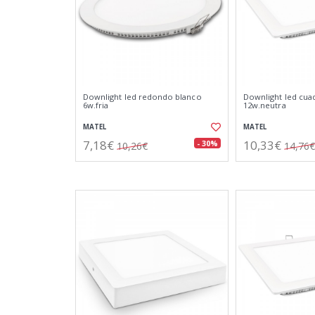
Downlight led redondo blanco
Downlight led cua
6w.fria
12w.neutra
MATEL
MATEL
7,18€
10,33€
- 30%
10,26€
14,76€