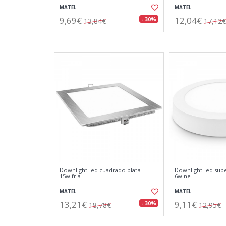
MATEL
MATEL
9,69€
12,04€
- 30%
13,84€
17,12€
Downlight led cuadrado plata
Downlight led sup
15w.fria
6w.ne
MATEL
MATEL
13,21€
9,11€
- 30%
18,78€
12,95€