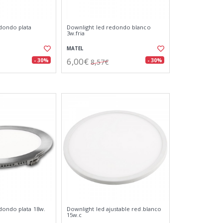
dondo plata
Downlight led redondo blanco
3w.fria
MATEL
6,00€
- 30%
- 30%
8,57€
dondo plata 18w.
Downlight led ajustable red.blanco
15w.c