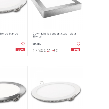
edondo blanco
Downlight led superf.cuadr.plata
18w.cal
MATEL
17,80€
- 30%
- 30%
25,43€