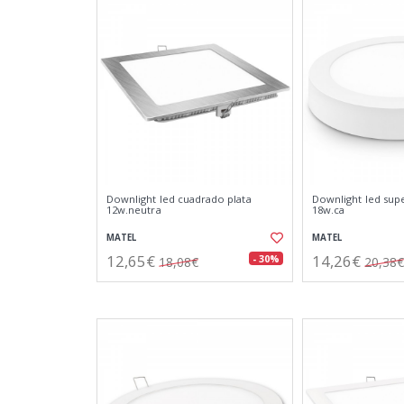
Downlight led cuadrado plata
Downlight led sup
12w.neutra
18w.ca
MATEL
MATEL
12,65€
14,26€
- 30%
18,08€
20,38€