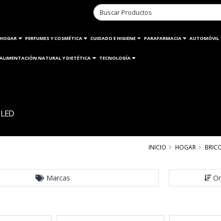
HOGAR
PERFUMES Y COSMÉTICA
CUIDADO E HIGIENE
PARAFARMACIA
AUTOMÓVIL
ALIMENTACIÓN NATURAL Y DIETÉTICA
TECNOLOGÍA
 LED
INICIO
HOGAR
BRICO
Marcas
Or