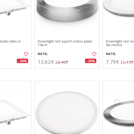
drado blanco
Downlight led superf.redon.plata
Downlight led r
12w.fr
9w.neutra
MATEL
MATEL
13,62€
7,79€
- 30%
- 30%
19,46€
11,13€