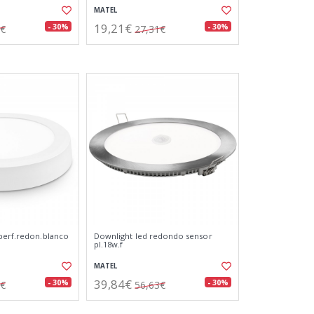
MATEL
19,21€
- 30%
- 30%
6€
27,31€
perf.redon.blanco
Downlight led redondo sensor
pl.18w.f
MATEL
39,84€
- 30%
- 30%
7€
56,63€