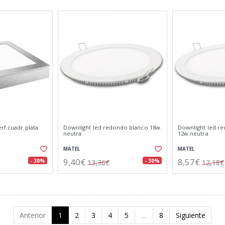
rf.cuadr.plata
Downlight led redondo blanco 18w.
Downlight led r
neutra
12w.neutra
MATEL
MATEL
9,40€
8,57€
- 30%
- 30%
13,36€
12,18€
Anterior
1
2
3
4
5
…
8
Siguiente