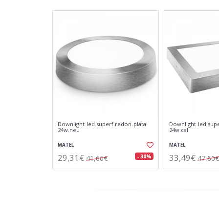
Downlight led superf.redon.plata
Downlight led supe
24w.neu
24w.cal
MATEL
MATEL
29,31€
33,49€
- 30%
41,66€
47,60€