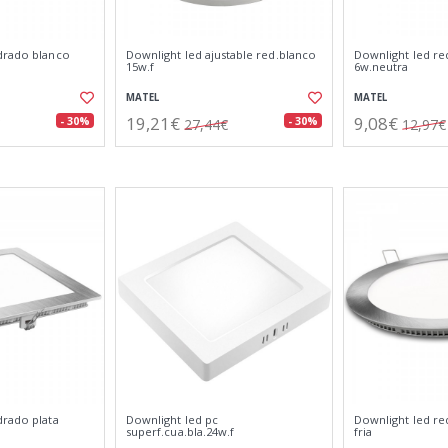
drado blanco
Downlight led ajustable red.blanco
Downlight led re
15w.f
6w.neutra
MATEL
MATEL
19,21€
9,08€
- 30%
- 30%
27,44€
12,97€
drado plata
Downlight led pc
Downlight led re
superf.cua.bla.24w.f
fria