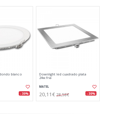
edondo blanco
Downlight led cuadrado plata
24w.fria
MATEL
20,11€
- 30%
- 30%
28,58€