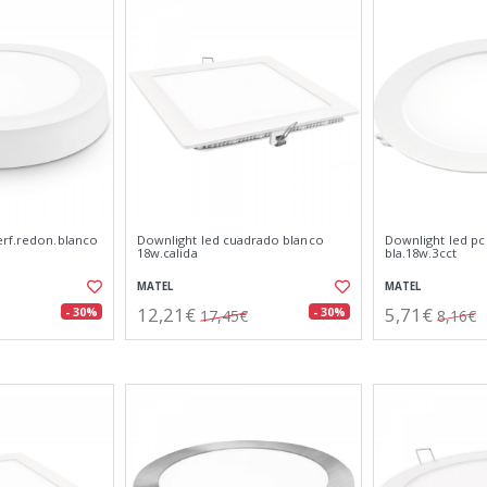
erf.redon.blanco
Downlight led cuadrado blanco
Downlight led p
18w.calida
bla.18w.3cct
MATEL
MATEL
12,21€
5,71€
- 30%
- 30%
17,45€
8,16€