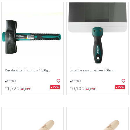
Maceta albañil m/fibra 1500gr.
Espatula yesero vatton 200mm.
VATTON
VATTON
11,72€
10,10€
- 27%
- 27%
16,08€
13,85€