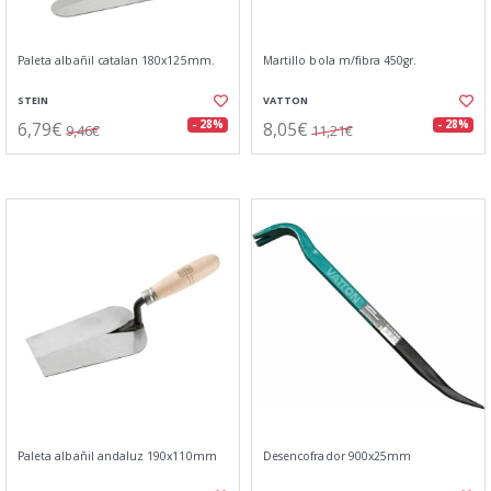
Paleta albañil catalan 180x125mm.
Martillo bola m/fibra 450gr.
STEIN
VATTON
6,79€
8,05€
- 28%
- 28%
9,46€
11,21€
Paleta albañil andaluz 190x110mm
Desencofrador 900x25mm