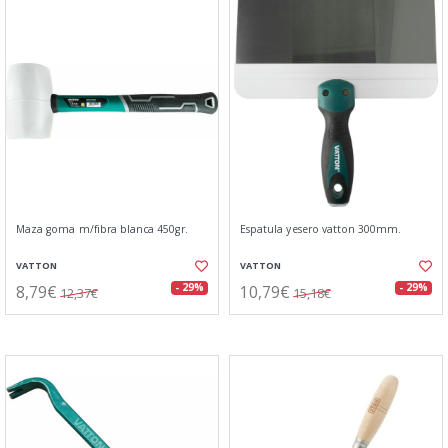
Maza goma m/fibra blanca 450gr.
Espatula yesero vatton 300mm.
VATTON
VATTON
8,79€
10,79€
- 29%
- 29%
12,37€
15,18€