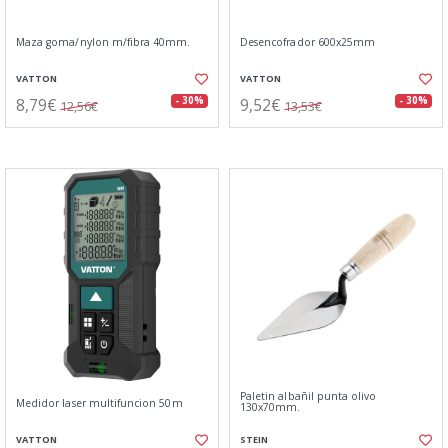
Maza goma/nylon m/fibra 40mm.
Desencofrador 600x25mm
VATTON
VATTON
8,79€
9,52€
- 30%
- 30%
12,56€
13,53€
Paletin albañil punta olivo
Medidor laser multifuncion 50m
130x70mm.
VATTON
STEIN