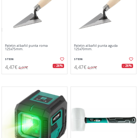
Paletin albañil punta roma
Paletin albañil punta aguda
125x75mm.
125x70mm.
STEIN
STEIN
4,47€
4,47€
- 26%
- 26%
6,07€
6,07€