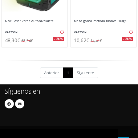
Nivel laser verde autonivelante
Maza goma m/fibra blanca 680gr.
VATTON
VATTON
48,30€
10,62€
- 26%
- 26%
65,54€
14,41€
Anterior
1
Siguiente
Síguenos en: