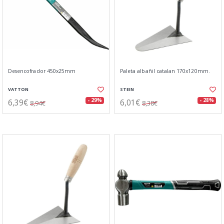
Desencofrador 450x25mm
Paleta albañil catalan 170x120mm.
VATTON
STEIN
6,39€
6,01€
- 29%
- 28%
8,94€
8,38€