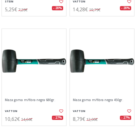
STEIN
VATTON
5,25€
14,28€
- 28%
- 28%
7,28€
19,79€
Maza goma m/fibra negra 680gr.
Maza goma m/fibra negra 450gr.
VATTON
VATTON
10,62€
8,79€
- 27%
- 27%
14,64€
12,06€