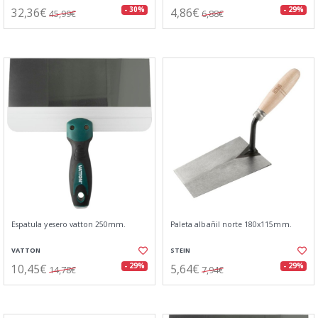
32,36€
4,86€
- 30%
- 29%
45,99€
6,88€
Espatula yesero vatton 250mm.
Paleta albañil norte 180x115mm.
VATTON
STEIN
10,45€
5,64€
- 29%
- 29%
14,78€
7,94€