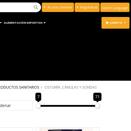
Acceso clientes
Registrarse
Powered by
Translate
ALIMENTACIÓN DEPORTIVA
CARRITO
RODUCTOS SANITARIOS
OSTOMÍA, CÁNULAS Y SONDAS
7
71
denar