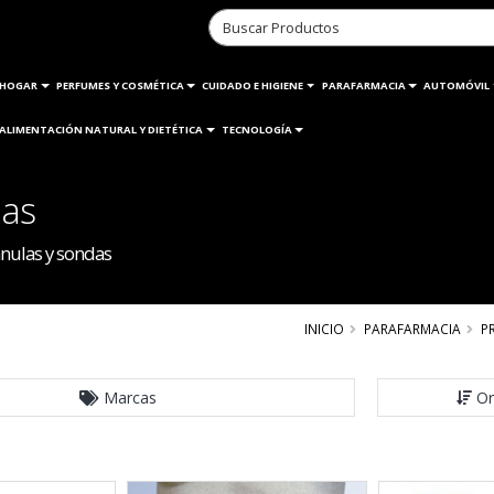
HOGAR
PERFUMES Y COSMÉTICA
CUIDADO E HIGIENE
PARAFARMACIA
AUTOMÓVIL
ALIMENTACIÓN NATURAL Y DIETÉTICA
TECNOLOGÍA
das
nulas y sondas
INICIO
PARAFARMACIA
P
Marcas
Or