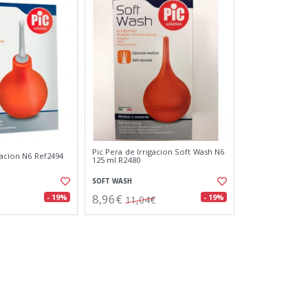
Pic Pera de Irrigacion Soft Wash N6
gacion N6 Ref2494
125 ml R2480
SOFT WASH
8,96€
- 19%
- 19%
11,04€