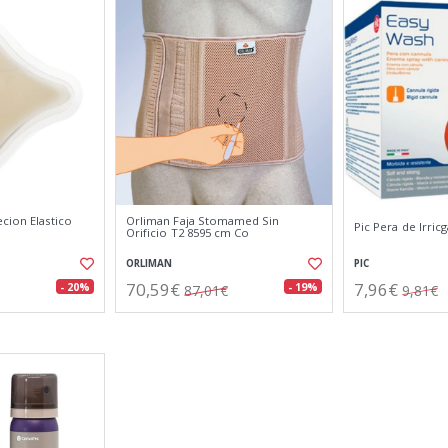
cion Elastico
Orliman Faja Stomamed Sin
Pic Pera de Irric
Orificio T2 8595 cm Co
ORLIMAN
PIC
70,59€
7,96€
- 20%
- 19%
87,01€
9,81€