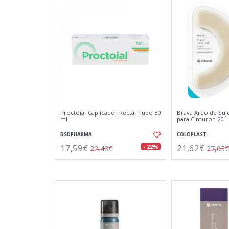
Proctoial Caplicador Rectal Tubo 30
Brava Arco de Suje
ml
para Cinturon 20
BSDPHARMA
COLOPLAST
17,59€
21,62€
- 22%
22,48€
27,03€