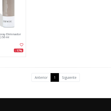
pray Eliminador
) 50 ml
- 17%
Anterior
1
Siguiente