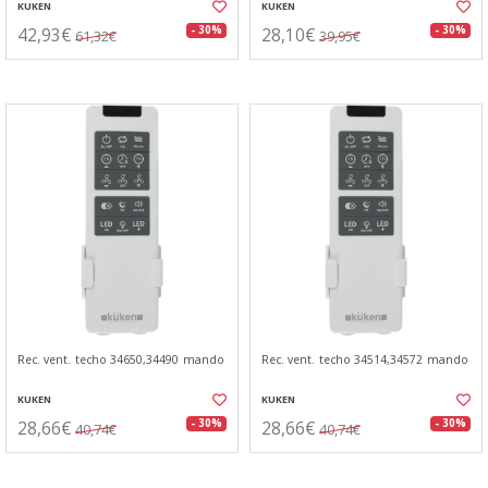
KUKEN
KUKEN
42,93€
28,10€
- 30%
- 30%
61,32€
39,95€
Rec. vent. techo 34650,34490 mando
Rec. vent. techo 34514,34572 mando
KUKEN
KUKEN
28,66€
28,66€
- 30%
- 30%
40,74€
40,74€