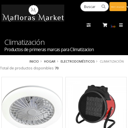
Powered
by
Tra
Climatización
Productos de primeras marcas para Climatizacion
INICIO
HOGAR
ELECTRODOMÉSTICOS
CLIMATIZACIÓN
Total de productos disponibles
70