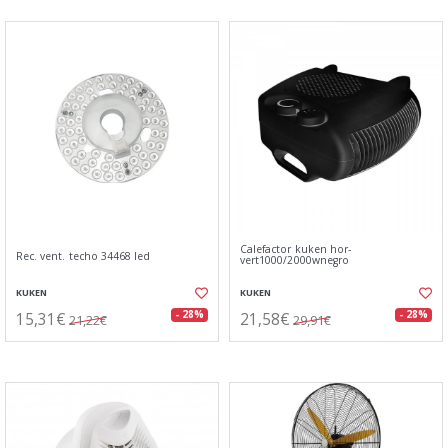
Calefactor kuken hor-
Rec. vent. techo 34468 led
vert1000/2000wnegro
KUKEN
KUKEN
15,31€
21,58€
- 28%
- 28%
21,22€
29,91€