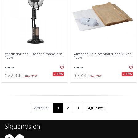
Ventilador nebulizador c/mand.dist.
Almohadilla elect.plast.funda kuken
100w
100w
KUKEN
KUKEN
122,34€
37,44€
- 27%
- 27%
167,78€
51,34€
Anterior
1
2
3
Siguiente
Síguenos en: