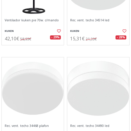
Ventilador kuken pie 70w. c/mando
Rec. vent. techo 34514 led
KUKEN
KUKEN
42,10€
15,31€
- 29%
- 28%
58,93€
21,33€
Rec. vent. techo 34468 plafon
Rec. vent. techo 34490 led