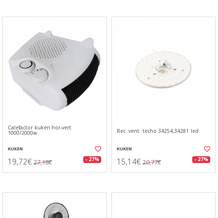
Calefactor kuken hor-vert.
Rec. vent. techo 34254,34281 led
1000/2000w.
KUKEN
KUKEN
19,72€
15,14€
- 27%
- 27%
27,18€
20,77€