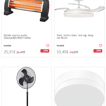
Estufa cuarzo suelo
Vent. techo blan. led reg. 3asp
3barras400/800/1200w
ret.90cm
KUKEN
KUKEN
25,31€
53,45€
- 29%
- 29%
35,43€
74,82€