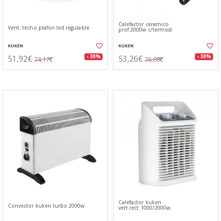
Calefactor ceramico
Vent. techo plafon led regulable
prof.2000w.c/termost
KUKEN
KUKEN
51,92€
53,26€
- 30%
- 30%
74,17€
76,08€
Calefactor kuken
Convector kuken turbo 2000w
vert.rect.1000/2000w.