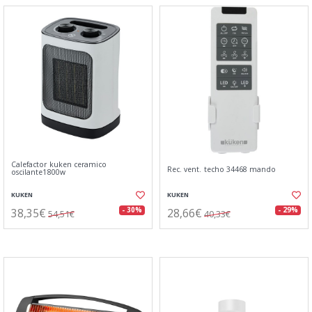
Calefactor kuken ceramico
Rec. vent. techo 34468 mando
oscilante1800w
KUKEN
KUKEN
38,35€
28,66€
- 30%
- 29%
54,51€
40,33€