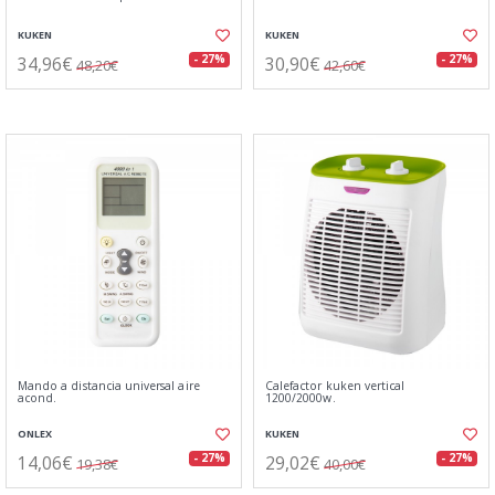
KUKEN
KUKEN
34,96€
30,90€
- 27%
- 27%
48,20€
42,60€
Mando a distancia universal aire
Calefactor kuken vertical
acond.
1200/2000w.
ONLEX
KUKEN
14,06€
29,02€
- 27%
- 27%
19,38€
40,00€