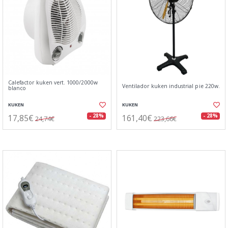
Calefactor kuken vert. 1000/2000w
Ventilador kuken industrial pie 220w.
blanco
KUKEN
KUKEN
17,85€
161,40€
- 28%
- 28%
24,74€
223,66€