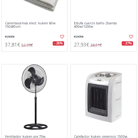
Calientacamas elect. kuken 60w
Estufa cuarzo baño 2barras
150x80cm
600w/1200w
KUKEN
KUKEN
37,81€
27,93€
- 28%
- 27%
52,39€
38,51€
Ventilador kuken pie 70w.
Calefactor kuken ceramico 1500w.