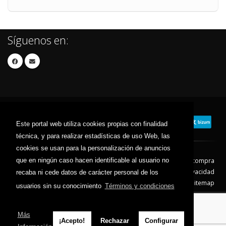
Síguenos en:
Este portal web utiliza cookies propias con finalidad
técnica, y para realizar estadísticas de uso Web, las
cookies se usan para la personalización de anuncios
que en ningún caso hacen identificable al usuario no
Contacto
Aviso Legal
Condiciones de compra
Política de envíos
Política de devolución
Política de Privacidad
recaba ni cede datos de carácter personal de los
Política de Cookies
Sitemap
usuarios sin su conocimiento
Términos y condiciones
© 2026 - Todos los derechos reservados.
Más
¡Acepto!
Rechazar
Configurar