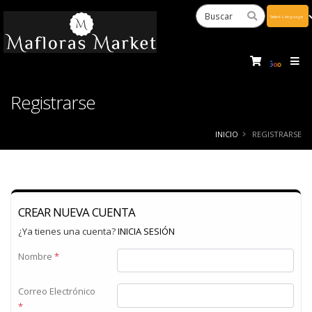
Powered
by
Tra
Registrarse
INICIO
REGISTRARSE
CREAR NUEVA CUENTA
¿Ya tienes una cuenta?
INICIA SESIÓN
Nombre
*
Correo Electrónico
*