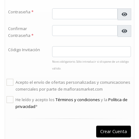
Contraseña
*
Confirmar
Contraseña
*
Código Invitación
No es obligatorio. Sólo introducir si dispone de un código
válido.
Acepto el envío de ofertas personalizadas y comunicaciones
comerciales por parte de maflorasmarket.com
He leído y acepto los
Términos y condiciones
y la
Política de
privacidad
*