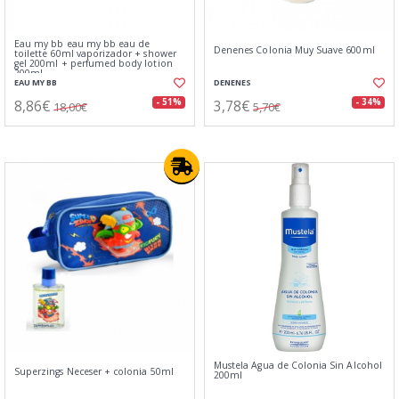
Eau my bb eau my bb eau de
Denenes Colonia Muy Suave 600ml
toilette 60ml vaporizador + shower
gel 200ml + perfumed body lotion
200ml
EAU MY BB
DENENES
8,86€
3,78€
- 51%
- 34%
18,00€
5,70€
Mustela Agua de Colonia Sin Alcohol
Superzings Neceser + colonia 50ml
200ml