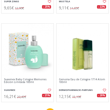
SUPER ZINGS
MUSTELA
9,65€
9,11€
- 25%
- 22%
12,90€
11,65€
Suavinex Baby Cologne Memories
Genuina Eau de Cologne 1714 Atom
Edición Limitada 100ml
100ml
SUAVINEX
DERMOPHARMACIE-PARFUMS
16,21€
12,15€
- 21%
- 20%
20,42€
15,10€