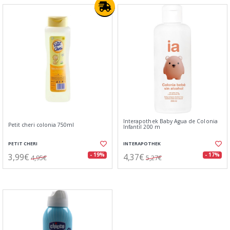
Interapothek Baby Agua de Colonia
Petit cheri colonia 750ml
Infantil 200 m
PETIT CHERI
INTERAPOTHEK
3,99€
4,37€
- 19%
- 17%
4,95€
5,27€