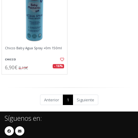
Chicco Baby Agua Spray +0m 150ml
CHICCO
6,90€
- 16%
8,19€
Anterior
1
Siguiente
Síguenos en: