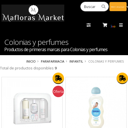
Powered
by
Tra
Colonias y perfumes
Productos de primeras marcas para Colonias y perfumes
INICIO
PARAFARMACIA
INFANTIL
COLONIAS Y PERFUMES
Total de productos disponibles
9
Oferta