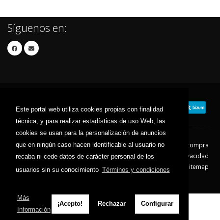
Síguenos en:
Este portal web utiliza cookies propias con finalidad
técnica, y para realizar estadísticas de uso Web, las
cookies se usan para la personalización de anuncios
que en ningún caso hacen identificable al usuario no
Contacto
Aviso Legal
Condiciones de compra
Política de envíos
Política de devolución
Política de Privacidad
recaba ni cede datos de carácter personal de los
Política de Cookies
Sitemap
usuarios sin su conocimiento
Términos y condiciones
© 2026 - Todos los derechos reservados.
Más
¡Acepto!
Rechazar
Configurar
Información