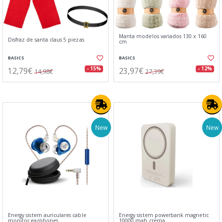
Manta modelos variados 130 x 160
Disfraz de santa claus 5 piezas
cm
BASICS
BASICS
12,79€
23,97€
- 15%
- 12%
14,98€
27,39€
New
New
Energy sistem auriculares cable
Energy sistem powerbank magnetic
monitor earphones
10000 mah crema