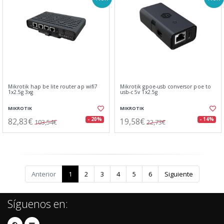
Mikrotik hap be lite router ap wifi7
Mikrotik gpoe-usb conversor poe to
1x2.5g 3xg
usb-c 5v 1x2.5g
MIKROTIK
MIKROTIK
82,83€
19,58€
- 20%
- 14%
103,54€
22,73€
Anterior
1
2
3
4
5
6
Siguiente
Síguenos en: