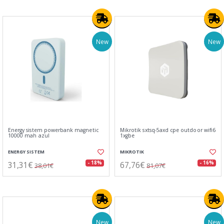
New
New
Energy sistem powerbank magnetic
Mikrotik sxtsq-5axd cpe outdoor wifi6
10000 mah azul
1xgbe
ENERGY SISTEM
MIKROTIK
31,31€
67,76€
- 18%
- 16%
38,01€
81,07€
New
New