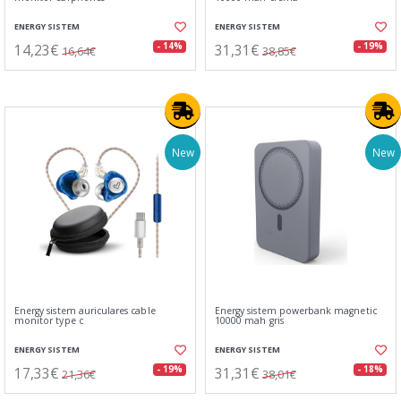
ENERGY SISTEM
ENERGY SISTEM
14,23€
31,31€
- 14%
- 19%
16,64€
38,85€
New
New
Energy sistem auriculares cable
Energy sistem powerbank magnetic
monitor type c
10000 mah gris
ENERGY SISTEM
ENERGY SISTEM
17,33€
31,31€
- 19%
- 18%
21,36€
38,01€