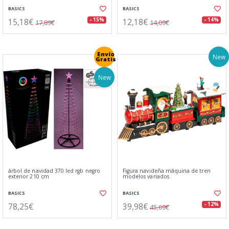
BASICS
BASICS
15,18€
12,18€
- 15%
- 14%
17,89€
14,09€
Envío
New
Gratis
New
árbol de navidad 370 led rgb negro
Figura navideña máquina de tren
exterior 210 cm
modelos variados
BASICS
BASICS
78,25€
39,98€
- 12%
45,69€