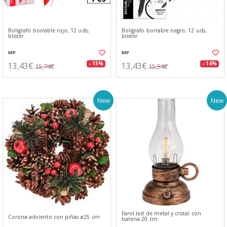
Bolígrafo borrable rojo, 12 uds,
Bolígrafo borrable negro, 12 uds,
blister
blister
MP
MP
13,43€
13,43€
- 15%
- 14%
15,74€
15,54€
New
New
Farol led de metal y cristal con
Corona adviento con piñas ø25 cm
bateria 20 cm