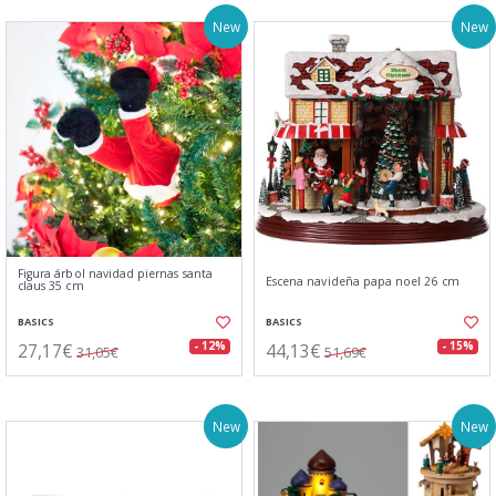
New
New
Figura árbol navidad piernas santa
Escena navideña papa noel 26 cm
claus 35 cm
BASICS
BASICS
27,17€
44,13€
- 12%
- 15%
31,05€
51,69€
New
New