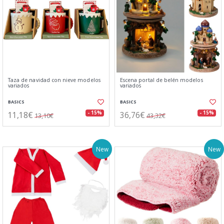
Taza de navidad con nieve modelos
Escena portal de belén modelos
variados
variados
BASICS
BASICS
11,18€
36,76€
- 15%
- 15%
13,10€
43,32€
New
New