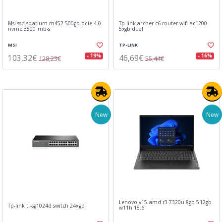
Msi ssd spatium m452 500gb pcie 4.0
Tp-link archer c6 router wifi ac1200
nvme 3500 mb-s
5xgb dual
MSI
TP-LINK
103,32€
46,69€
- 19%
- 16%
128,23€
55,44€
New
New
Lenovo v15 amd r3-7320u 8gb 512gb
Tp-link tl-sg1024d switch 24xgb
w11h 15.6"