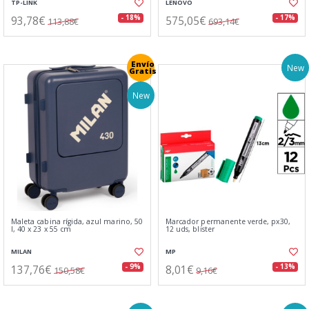
TP-LINK
LENOVO
93,78€
575,05€
- 18%
- 17%
113,88€
693,14€
Envío
New
Gratis
New
Maleta cabina rígida, azul marino, 50
Marcador permanente verde, px30,
l, 40 x 23 x 55 cm
12 uds, blister
MILAN
MP
137,76€
8,01€
- 9%
- 13%
150,58€
9,16€