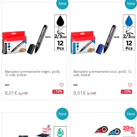
New
New
Marcador permanente negro, px30,
Marcador permanente azul, px30, 12
12 uds, blister
uds, blister
MP
MP
8,01€
8,01€
- 13%
- 13%
9,21€
9,16€
New
New