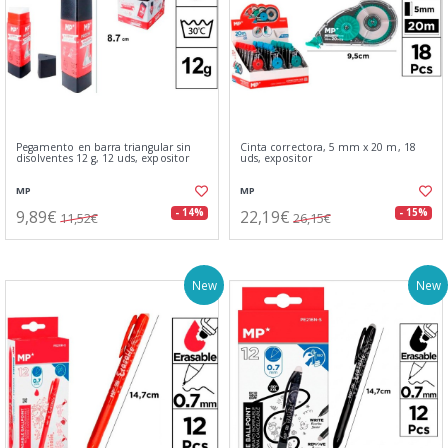
Pegamento en barra triangular sin
Cinta correctora, 5 mm x 20 m, 18
disolventes 12 g, 12 uds, expositor
uds, expositor
MP
MP
9,89€
22,19€
- 14%
- 15%
11,52€
26,15€
New
New